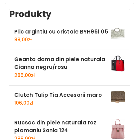
Produkty
Plic argintiu cu cristale BYH961 05
99,00
zł
Geanta dama din piele naturala
Gianna negru/rosu
285,00
zł
Clutch Tulip Tia Accesorii maro
106,00
zł
Rucsac din piele naturala roz
plamaniu Sonia 124
289,00
zł