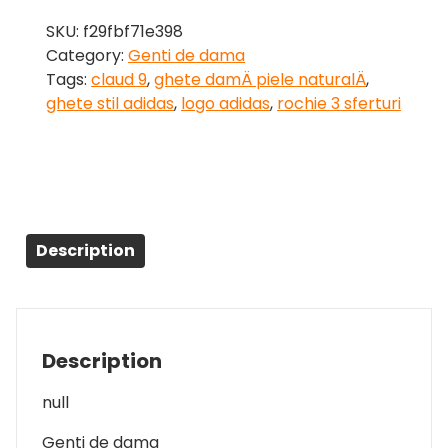
SKU:
f29fbf71e398
Category:
Genti de dama
Tags:
claud 9
,
ghete damÄ piele naturalÄ
,
ghete stil adidas
,
logo adidas
,
rochie 3 sferturi
Description
Description
null
Genti de dama