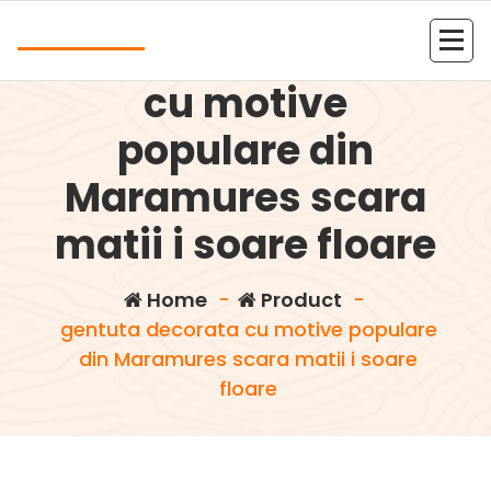
Skip
Andrea
to
gentuta decorata
content
Kolejna witryna oparta na WordPressie
cu motive
populare din
Maramures scara
matii i soare floare
Home
-
Product
-
gentuta decorata cu motive populare
din Maramures scara matii i soare
floare