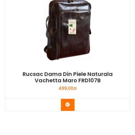
Rucsac Dama Din Piele Naturala
Vachetta Maro FRD107B
499,00
zł
Buy Now