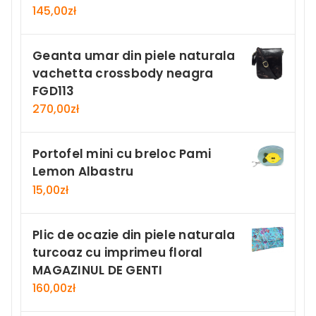
145,00
zł
Geanta umar din piele naturala
vachetta crossbody neagra
FGD113
270,00
zł
Portofel mini cu breloc Pami
Lemon Albastru
15,00
zł
Plic de ocazie din piele naturala
turcoaz cu imprimeu floral
MAGAZINUL DE GENTI
160,00
zł