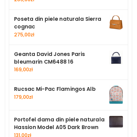
Poseta din piele naturala Sierra
cognac
275,00
zł
Geanta David Jones Paris
bleumarin CM6488 16
169,00
zł
Rucsac Mi-Pac Flamingos Alb
179,00
zł
Portofel dama din piele naturala
Hassion Model A05 Dark Brown
131,00
zł