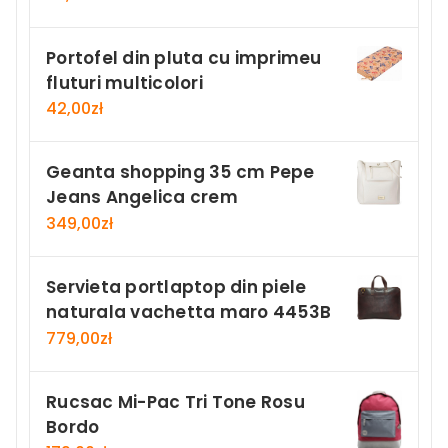
Portofel din pluta cu imprimeu
fluturi multicolori
42,00
zł
Geanta shopping 35 cm Pepe
Jeans Angelica crem
349,00
zł
Servieta portlaptop din piele
naturala vachetta maro 4453B
779,00
zł
Rucsac Mi-Pac Tri Tone Rosu
Bordo