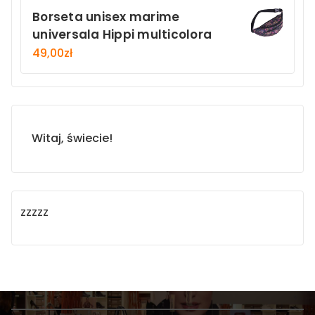
Borseta unisex marime
universala Hippi multicolora
49,00
zł
Witaj, świecie!
zzzzz