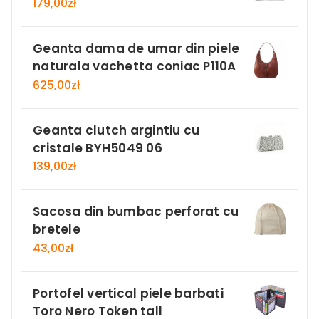
179,00
zł
Geanta dama de umar din piele
naturala vachetta coniac P110A
625,00
zł
Geanta clutch argintiu cu
cristale BYH5049 06
139,00
zł
Sacosa din bumbac perforat cu
bretele
43,00
zł
Portofel vertical piele barbati
Toro Nero Token tall