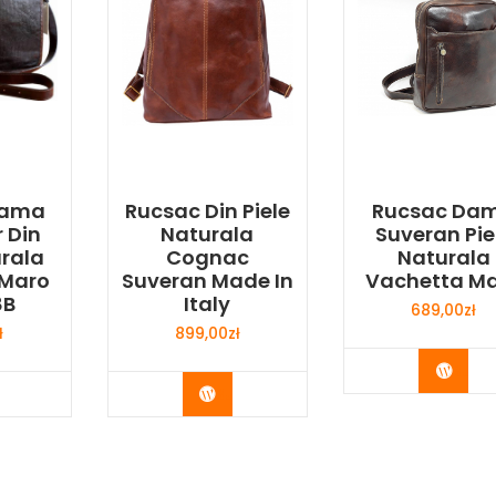
Dama
Rucsac Din Piele
Rucsac Da
 Din
Naturala
Suveran Pie
urala
Cognac
Naturala
 Maro
Suveran Made In
Vachetta M
8B
Italy
689,00
zł
ł
899,00
zł
Buy 
y Now
Buy Now