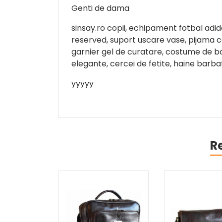
Genti de dama
sinsay.ro copii, echipament fotbal adi
reserved, suport uscare vase, pijama cop
garnier gel de curatare, costume de ba
elegante, cercei de fetite, haine barbat
yyyyy
R