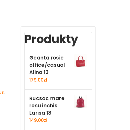
Produkty
Geanta rosie
office/casual
Alina 13
179,00
zł
us
,
Rucsac mare
rosu inchis
Larisa 18
149,00
zł