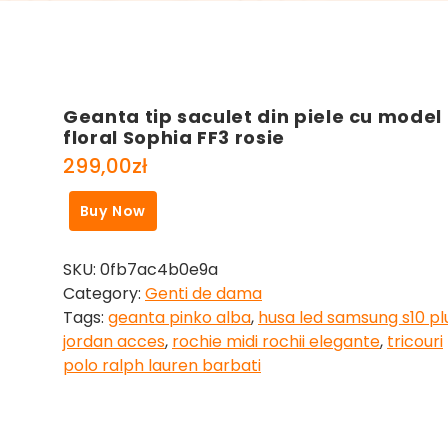
Geanta tip saculet din piele cu model
floral Sophia FF3 rosie
299,00
zł
Buy Now
SKU:
0fb7ac4b0e9a
Category:
Genti de dama
Tags:
geanta pinko alba
,
husa led samsung s10 pl
jordan acces
,
rochie midi rochii elegante
,
tricouri
polo ralph lauren barbati