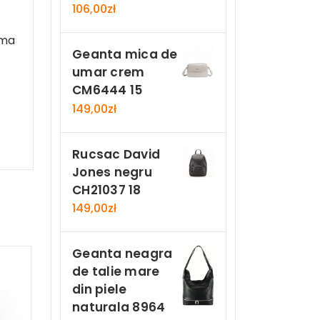
106,00
zł
ama
Geanta mica de
umar crem
CM6444 15
149,00
zł
Rucsac David
Jones negru
CH21037 18
149,00
zł
Geanta neagra
de talie mare
din piele
naturala 8964