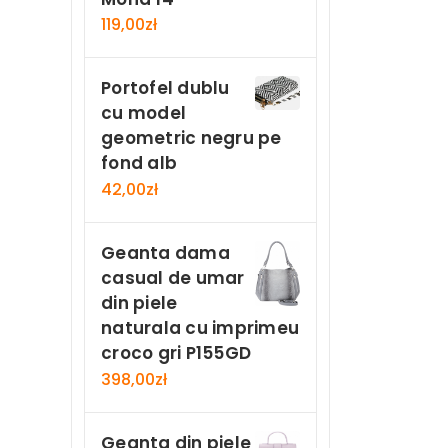
119,00
zł
Portofel dublu
cu model
geometric negru pe
fond alb
42,00
zł
Geanta dama
casual de umar
din piele
naturala cu imprimeu
croco gri P155GD
398,00
zł
Geanta din piele