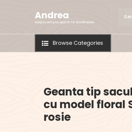
Skip
to
Andrea
content
Kolejna witryna oparta na WordPressie
Browse Categories
Geanta tip sacul
cu model floral 
rosie