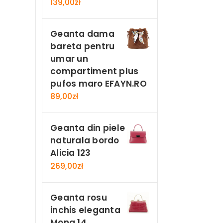
139,00
zł
Geanta dama
bareta pentru
umar un
compartiment plus
pufos maro EFAYN.RO
89,00
zł
Geanta din piele
naturala bordo
Alicia 123
269,00
zł
Geanta rosu
inchis eleganta
Mona 14