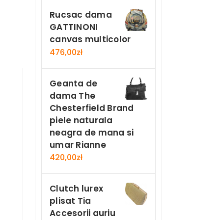
Rucsac dama
GATTINONI
canvas multicolor
476,00
zł
Geanta de
dama The
Chesterfield Brand
piele naturala
neagra de mana si
umar Rianne
420,00
zł
Clutch lurex
plisat Tia
Accesorii auriu