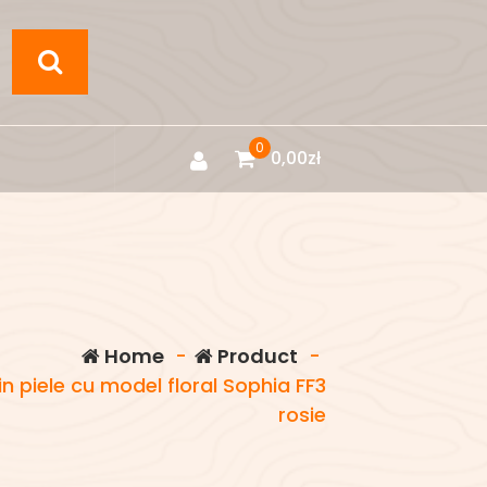
0
0,00
zł
Home
-
Product
-
n piele cu model floral Sophia FF3
rosie