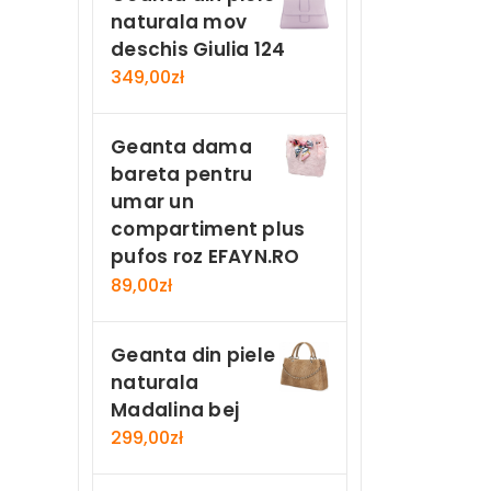
naturala mov
deschis Giulia 124
349,00
zł
Geanta dama
bareta pentru
umar un
compartiment plus
pufos roz EFAYN.RO
89,00
zł
Geanta din piele
naturala
Madalina bej
299,00
zł