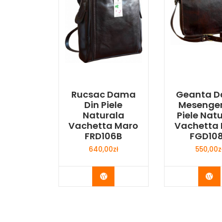
Rucsac Dama
Geanta 
Din Piele
Mesenger
Naturala
Piele Nat
Vachetta Maro
Vachetta
FRD106B
FGD10
640,00
zł
550,00
z
Buy Now
Bu