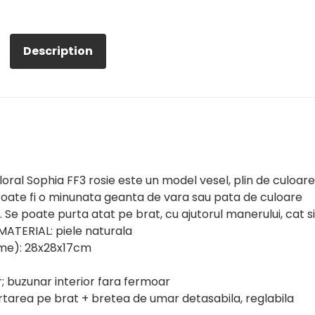
Description
loral Sophia FF3 rosie este un model vesel, plin de culoare
! Poate fi o minunata geanta de vara sau pata de culoare
Se poate purta atat pe brat, cu ajutorul manerului, cat si
MATERIAL: piele naturala
ime): 28x28x17cm
; buzunar interior fara fermoar
area pe brat + bretea de umar detasabila, reglabila