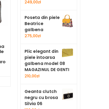
249,00
zł
Poseta din piele
Beatrice
galbena
275,00
zł
ma
le
Plic elegant din
piele intoarsa
aro
galbena model 08
MAGAZINUL DE GENTI
210,00
zł
Now
Geanta clutch
negru cu brosa
Silvia 06