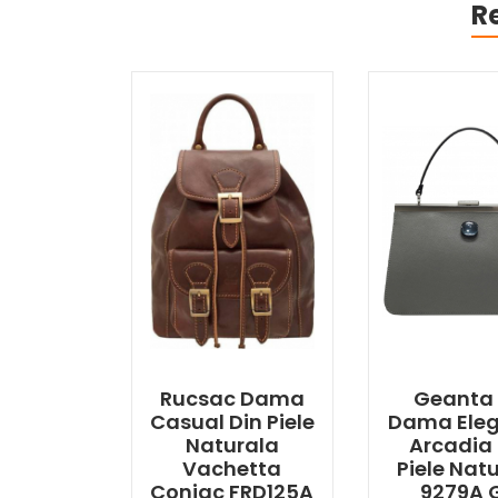
R
Rucsac Dama
Geanta
Casual Din Piele
Dama Ele
Naturala
Arcadia 
Vachetta
Piele Nat
Coniac FRD125A
9279A G