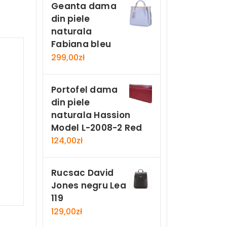
Geanta dama
din piele
naturala
Fabiana bleu
299,00
zł
Portofel dama
din piele
naturala Hassion
Model L-2008-2 Red
124,00
zł
Rucsac David
Jones negru Lea
119
129,00
zł