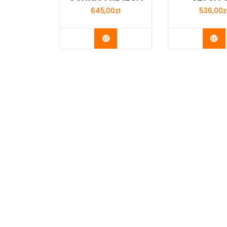
645,00
zł
536,00
z
Buy Now
Bu