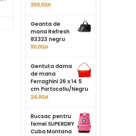
259,00
zł
Now
Geanta de
mana Refresh
83323 negru
101,00
zł
Gentuta dama
de mana
Ferraghini 26 x 14 5
cm Portocaliu/Negru
24,00
zł
Rucsac pentru
femei SUPERDRY
Cuba Montana