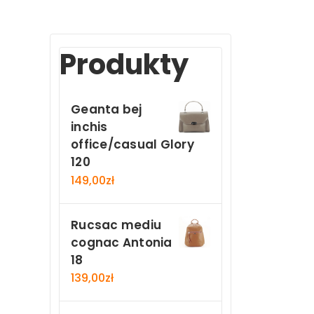
Produkty
Geanta bej
inchis
office/casual Glory
120
149,00
zł
Rucsac mediu
cognac Antonia
18
139,00
zł