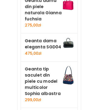
Geanta dama
din piele
naturala Gianna
fuchsia
275,00
zł
Geanta dama
eleganta SGD04
475,00
zł
Geanta tip
saculet din
piele cu model
multicolor
Sophia albastra
299,00
zł