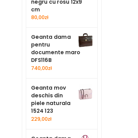
negru cu rosu 12x9
cm
80,00
zł
Geanta dama
pentru
documente maro
DFS116B
740,00
zł
Geanta mov
deschis din
piele naturala
1524 123
229,00
zł