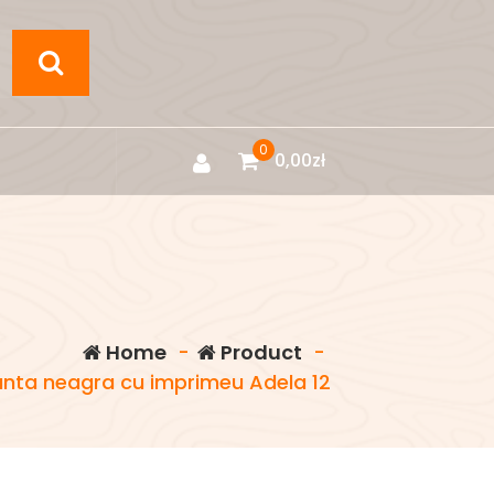
0
0,00
zł
Home
-
Product
-
nta neagra cu imprimeu Adela 12