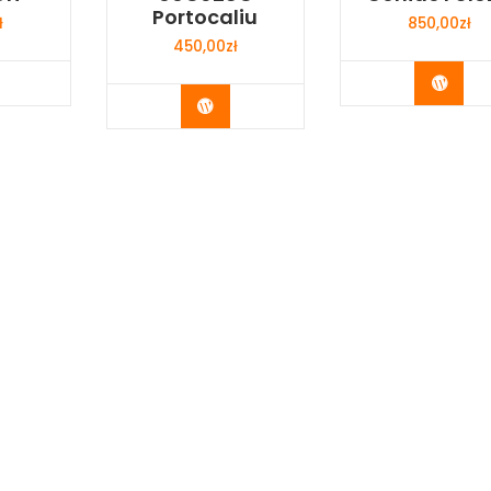
Portocaliu
ł
850,00
zł
450,00
zł
y Now
Buy 
Buy Now