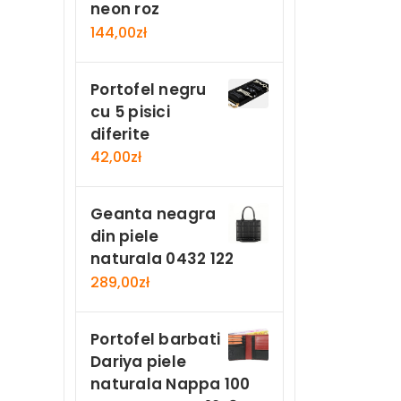
neon roz
144,00
zł
Portofel negru
cu 5 pisici
diferite
42,00
zł
Geanta neagra
din piele
naturala 0432 122
289,00
zł
Portofel barbati
Dariya piele
naturala Nappa 100