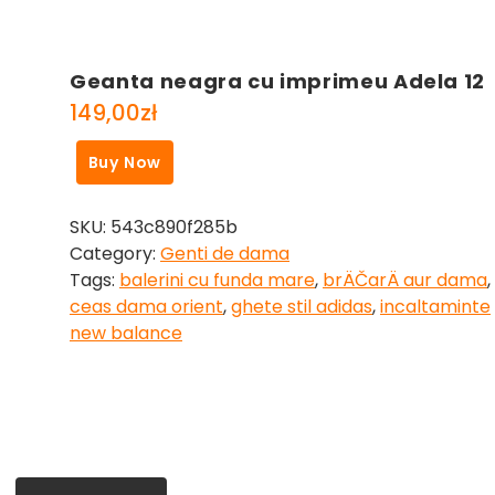
Geanta neagra cu imprimeu Adela 12
149,00
zł
Buy Now
SKU:
543c890f285b
Category:
Genti de dama
Tags:
balerini cu funda mare
,
brÄČarÄ aur dama
,
ceas dama orient
,
ghete stil adidas
,
incaltaminte
new balance