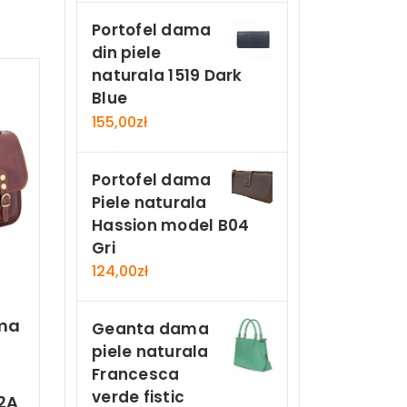
Portofel dama
din piele
naturala 1519 Dark
Blue
155,00
zł
Portofel dama
Piele naturala
Hassion model B04
Gri
124,00
zł
ama
Geanta dama
piele naturala
Francesca
verde fistic
2A