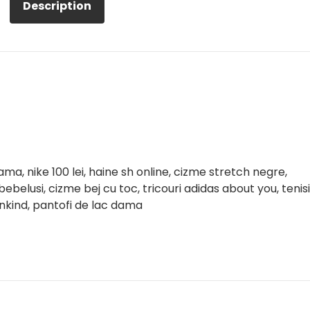
Description
ama, nike 100 lei, haine sh online, cizme stretch negre,
ebelusi, cizme bej cu toc, tricouri adidas about you, tenisi
mankind, pantofi de lac dama