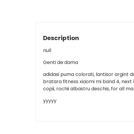
Description
null
Genti de dama
adidasi puma colorati, lantisor argint d
bratara fitness xiaomi mi band 4, next b
copii, rochii albastru deschis, for all 
yyyyy