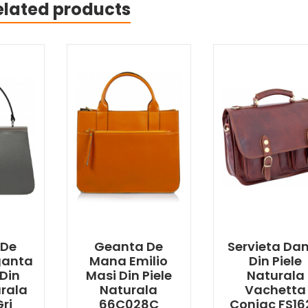
elated products
 De
Geanta De
Servieta D
ganta
Mana Emilio
Din Piele
Din
Masi Din Piele
Naturala
urala
Naturala
Vachetta
ri
66C028C
Coniac FS16