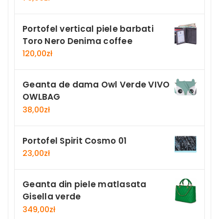
Portofel vertical piele barbati
Toro Nero Denima coffee
120,00
zł
Geanta de dama Owl Verde VIVO
OWLBAG
38,00
zł
Portofel Spirit Cosmo 01
23,00
zł
Geanta din piele matlasata
Gisella verde
349,00
zł