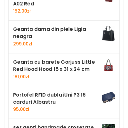
A02 Red
152,00
zł
Geanta dama din piele Ligia
neagra
299,00
zł
Geanta cu barete Gorjuss Little
Red Hood Hood 15 x 31 x 24 cm
181,00
zł
Portofel RFID dublu iUni P3 16
carduri Albastru
95,00
zł
set genti handmade crosetate