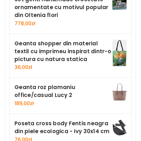
ornamentate cu motivul popular
din Oltenia flori
778,00
zł
Geanta shopper din material
textil cu imprimeu inspirat dintr-o
pictura cu natura statica
36,00
zł
Geanta roz plamaniu
office/casual Lucy 2
189,00
zł
Poseta cross body Fentis neagra
din piele ecologica - Ivy 30x14 cm
76,00
zł