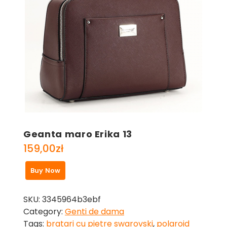
Geanta maro Erika 13
159,00
zł
Buy Now
SKU:
3345964b3ebf
Category:
Genti de dama
Tags:
bratari cu pietre swarovski
,
polaroid