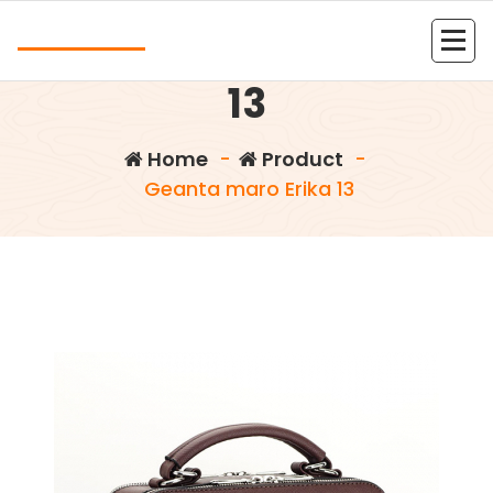
Skip
Andrea
to
Geanta maro Erika
content
Kolejna witryna oparta na WordPressie
13
Home
-
Product
-
Geanta maro Erika 13