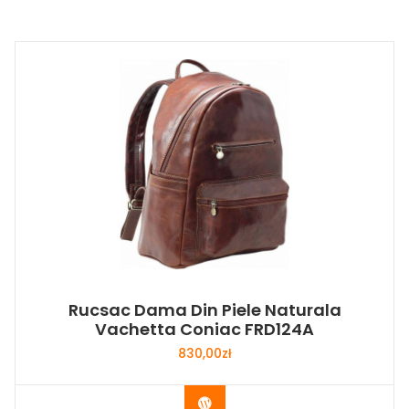
Rucsac Dama Din Piele Naturala
Vachetta Coniac FRD124A
830,00
zł
Buy Now