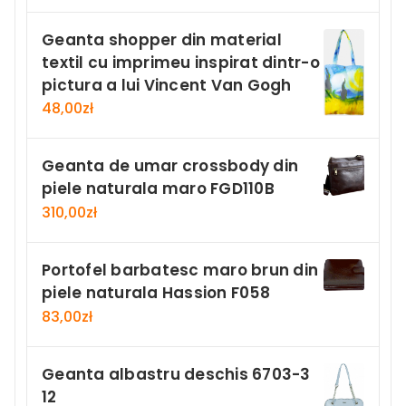
Geanta shopper din material
textil cu imprimeu inspirat dintr-o
pictura a lui Vincent Van Gogh
48,00
zł
Geanta de umar crossbody din
piele naturala maro FGD110B
310,00
zł
Portofel barbatesc maro brun din
piele naturala Hassion F058
83,00
zł
Geanta albastru deschis 6703-3
12