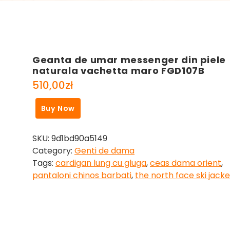
Geanta de umar messenger din piele
naturala vachetta maro FGD107B
510,00
zł
Buy Now
SKU:
9d1bd90a5149
Category:
Genti de dama
Tags:
cardigan lung cu gluga
,
ceas dama orient
,
pantaloni chinos barbati
,
the north face ski jacke