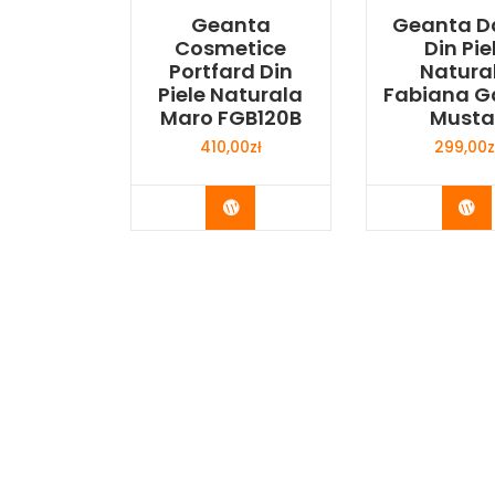
Geanta
Geanta 
Cosmetice
Din Pie
Portfard Din
Natura
Piele Naturala
Fabiana G
Maro FGB120B
Musta
410,00
zł
299,00
z
Buy Now
Bu