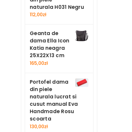
naturala H031 Negru
112,00
zł
Geanta de
dama Ella Icon
Katia neagra
25X22X13 cm
165,00
zł
Portofel dama
din piele
naturala lucrat si
cusut manual Eva
Handmade Rosu
scoarta
130,00
zł