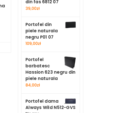
din fas 6812 07
ma
39,00
zł
Portofel din
n
piele naturala
negru P01 07
109,00
zł
Now
Portofel
barbatesc
Hassion 623 negru din
piele naturala
84,00
zł
Portofel dama
Always Wild N512-GVS