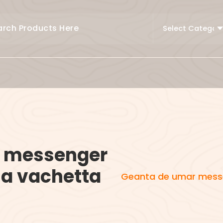
r messenger
la vachetta
Geanta de umar messen