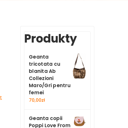
Produkty
Geanta
tricotata cu
blanita Ab
Collezioni
Maro/Gri pentru
femei
t
70,00
zł
Geanta copii
Poppi Love From