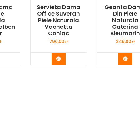
Dama
Servieta Dama
Geanta Da
le
Office Suveran
Din Piele
la
Piele Naturala
Naturala
alben
Vachetta
Caterina
r
Coniac
Bleumari
ł
790,00
zł
249,00
zł
y Now
Buy Now
Buy 