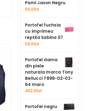
Pami Jason Negru
50,00
zł
Portofel fuchsia
cu imprimeu
reptila Sabina 07
59,00
zł
Portofel dama
din piele
naturala marca Tony
Bellucci T898-D2-02-
64 maro
402,00
zł
Portofel negru