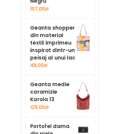
Negru
107,00
zł
Geanta shopper
din material
textil imprimeu
inspirat dintr-un
peisaj al unui lac
48,00
zł
Geanta medie
caramizie
Karola 13
129,00
zł
Portofel dama
din piele