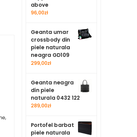
above
96,00
zł
Geanta umar
crossbody din
piele naturala
neagra GD109
299,00
zł
Geanta neagra
din piele
naturala 0432 122
289,00
zł
ne,
Portofel barbat
piele naturala