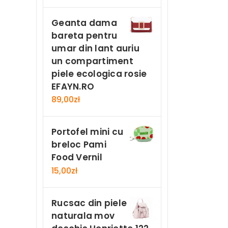
Geanta dama
bareta pentru
umar din lant auriu
un compartiment
piele ecologica rosie
EFAYN.RO
89,00
zł
Portofel mini cu
breloc Pami
Food Vernil
15,00
zł
Rucsac din piele
naturala mov