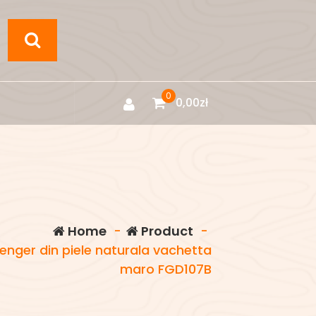
0
0,00
zł
Home
-
Product
-
ger din piele naturala vachetta
maro FGD107B