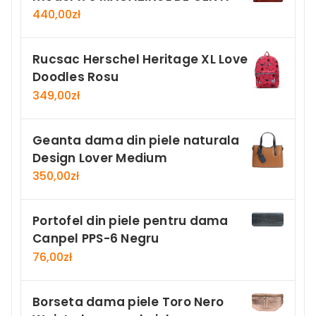
440,00
zł
Rucsac Herschel Heritage XL Love
Doodles Rosu
349,00
zł
Geanta dama din piele naturala
Design Lover Medium
350,00
zł
Portofel din piele pentru dama
Canpel PPS-6 Negru
76,00
zł
Borseta dama piele Toro Nero