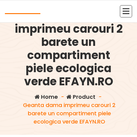
Skip
Andrea
to
Geanta dama
content
Kolejna witryna oparta na WordPressie
imprimeu carouri 2
barete un
compartiment
piele ecologica
verde EFAYN.RO
Home
-
Product
-
Geanta dama imprimeu carouri 2
barete un compartiment piele
ecologica verde EFAYN.RO