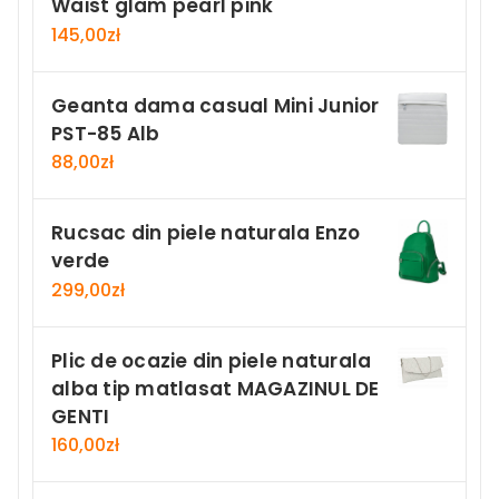
Waist glam pearl pink
145,00
zł
Geanta dama casual Mini Junior
PST-85 Alb
88,00
zł
Rucsac din piele naturala Enzo
verde
299,00
zł
Plic de ocazie din piele naturala
alba tip matlasat MAGAZINUL DE
GENTI
160,00
zł