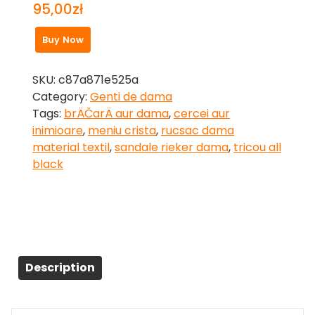
95,00
zł
Buy Now
SKU:
c87a871e525a
Category:
Genti de dama
Tags:
brÄČarÄ aur dama
,
cercei aur
inimioare
,
meniu crista
,
rucsac dama
material textil
,
sandale rieker dama
,
tricou all
black
Description