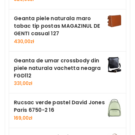
Geanta piele naturala maro
tabac tip postas MAGAZINUL DE
GENTI casual 127
430,00
zł
Geanta de umar crossbody din
piele naturala vachetta neagra
FGD112
331,00
zł
Rucsac verde pastel David Jones
Paris 6750-2 16
169,00
zł