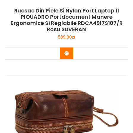
Rucsac Din Piele Si Nylon Port Laptop 11
PIQUADRO Portdocument Manere
Ergonomice Si Reglabile RDCA4917S107/R
Rosu SUVERAN
589,00
zł
Buy Now