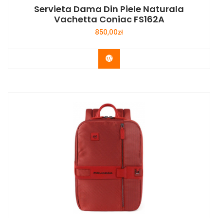
Servieta Dama Din Piele Naturala
Vachetta Coniac FS162A
850,00
zł
Buy Now