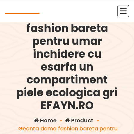
Skip
Andrea
to
Geanta dama
content
Kolejna witryna oparta na WordPressie
fashion bareta
pentru umar
inchidere cu
esarfa un
compartiment
piele ecologica gri
EFAYN.RO
Home
-
Product
-
Geanta dama fashion bareta pentru