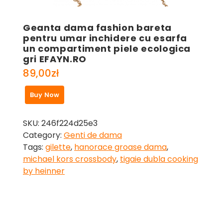
Geanta dama fashion bareta
pentru umar inchidere cu esarfa
un compartiment piele ecologica
gri EFAYN.RO
89,00
zł
Buy Now
SKU:
246f224d25e3
Category:
Genti de dama
Tags:
gilette
,
hanorace groase dama
,
michael kors crossbody
,
tigaie dubla cooking
by heinner