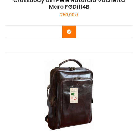
Crossbody Din Piele Naturala Vachetta
Maro FGD1114B
250,00
zł
Buy Now