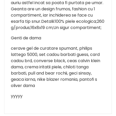
auriu astfel incat sa poata fi purtata pe umar.
Geanta are un design frumos, fashion cu 1
compartiment, iar inchiderea se face cu
esarfa tip snur.Detalii:100% piele ecologica;260
g/produs;16x8x19 cm;Un sigur compartiment;
Genti de dama
cerave gel de curatare spumant, philips
lattego 5000, set cadou barbati guess, card
cadou brd, converse black, ceas calvin klein
dama, crema iritatii piele, chiloti tanga
barbati, pull and bear rochii, geci sinsay,
geaca iarna, nike blazer romania, pantofi s
oliver dama
yyyyy