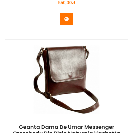
550,00
zł
Buy Now
Geanta Dama De Umar Messenger