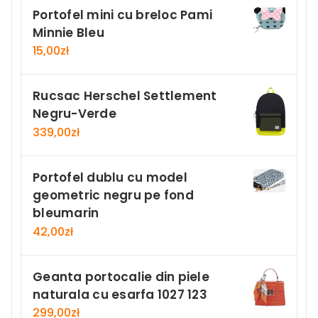
Portofel mini cu breloc Pami
Minnie Bleu
15,00
zł
Rucsac Herschel Settlement
Negru-Verde
339,00
zł
Portofel dublu cu model
geometric negru pe fond
bleumarin
42,00
zł
Geanta portocalie din piele
naturala cu esarfa 1027 123
299,00
zł