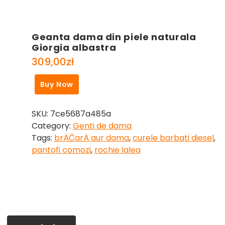
Geanta dama din piele naturala
Giorgia albastra
309,00
zł
Buy Now
SKU:
7ce5687a485a
Category:
Genti de dama
Tags:
brÄČarÄ aur dama
,
curele barbati diesel
,
pantofi comozi
,
rochie lalea