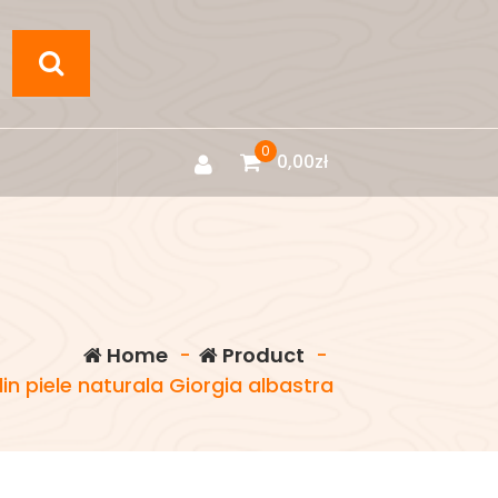
0
0,00
zł
Home
-
Product
-
 piele naturala Giorgia albastra