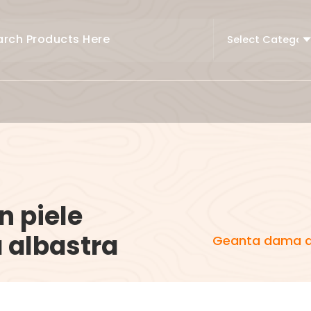
 piele
a albastra
Geanta dama din