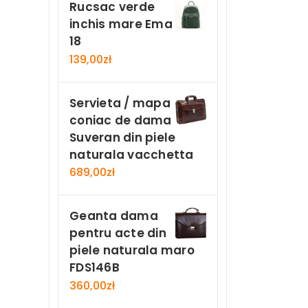
Rucsac verde
inchis mare Ema
18
139,00
zł
Servieta / mapa
coniac de dama
Suveran din piele
naturala vacchetta
689,00
zł
Geanta dama
pentru acte din
piele naturala maro
FDS146B
360,00
zł