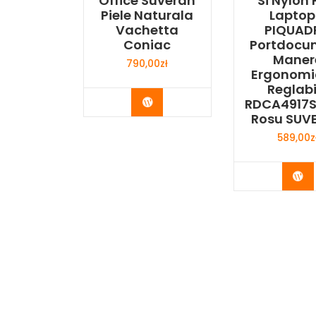
Office Suveran
Si Nylon 
Piele Naturala
Laptop 
Vachetta
PIQUAD
Coniac
Portdocu
Maner
790,00
zł
Ergonomic
Reglabi
Buy Now
RDCA4917S
Rosu SUV
589,00
z
Bu