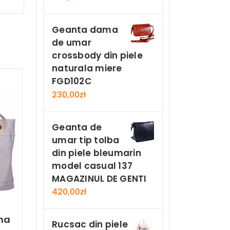
Geanta dama
de umar
crossbody din piele
naturala miere
FGD102C
230,00
zł
Geanta de
umar tip tolba
din piele bleumarin
model casual 137
MAGAZINUL DE GENTI
420,00
zł
ma
Rucsac din piele