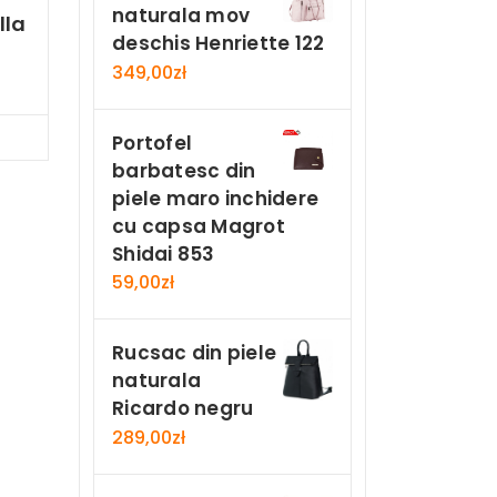
naturala mov
lla
deschis Henriette 122
349,00
zł
Now
Portofel
barbatesc din
piele maro inchidere
cu capsa Magrot
Shidai 853
59,00
zł
Rucsac din piele
naturala
Ricardo negru
289,00
zł