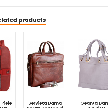
elated products
 Piele
Servieta Dama
Geanta Da