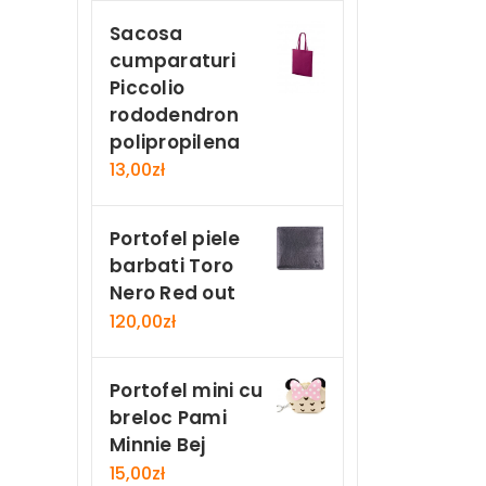
Sacosa
cumparaturi
Piccolio
rododendron
polipropilena
13,00
zł
Portofel piele
barbati Toro
Nero Red out
120,00
zł
Portofel mini cu
breloc Pami
Minnie Bej
15,00
zł