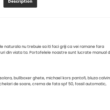
Description
naturala nu trebuie sa iti faci griji ca vei ramane fara
ri din viata ta. Portofelele noastre sunt lucrate manual d
olara, bullboxer ghete, michael kors pantofi, bluza calvin
chelari de soare, crema de fata spf 50, fossil automatic,