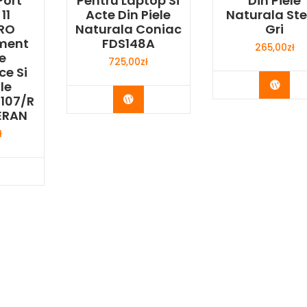
Port
Pentru Laptop Si
Din Piele
11
Acte Din Piele
Naturala Ste
RO
Naturala Coniac
Gri
ment
FDS148A
265,00
zł
e
725,00
zł
e Si
Buy 
le
Buy Now
107/R
ERAN
ł
y Now