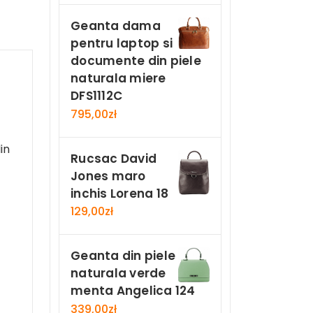
Geanta dama
pentru laptop si
documente din piele
naturala miere
DFS1112C
795,00
zł
in
Rucsac David
Jones maro
inchis Lorena 18
129,00
zł
Geanta din piele
naturala verde
menta Angelica 124
339,00
zł