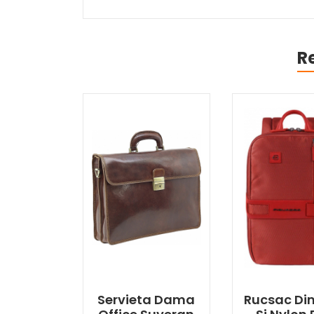
R
Servieta Dama
Rucsac Din