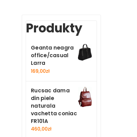
Produkty
Geanta neagra
office/casual
Larra
169,00
zł
Rucsac dama
din piele
naturala
vachetta coniac
FR101A
460,00
zł