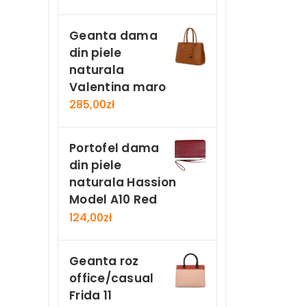
Geanta dama
din piele
naturala
Valentina maro
285,00
zł
Portofel dama
din piele
naturala Hassion
Model A10 Red
124,00
zł
Geanta roz
office/casual
Frida 11