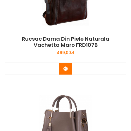
Rucsac Dama Din Piele Naturala
Vachetta Maro FRD107B
499,00
zł
Buy Now