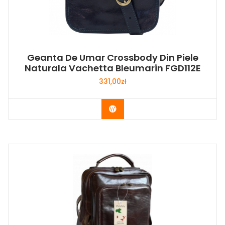
Geanta De Umar Crossbody Din Piele
Naturala Vachetta Bleumarin FGD112E
331,00
zł
Buy Now