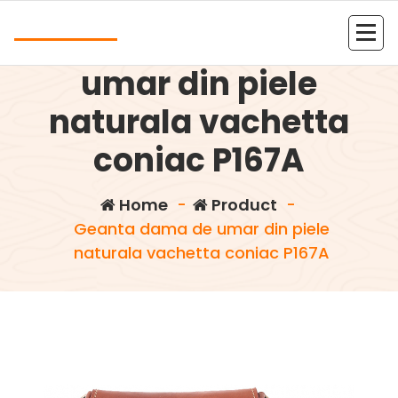
Skip
Andrea
to
Geanta dama de
content
Kolejna witryna oparta na WordPressie
umar din piele
naturala vachetta
coniac P167A
Home
-
Product
-
Geanta dama de umar din piele
naturala vachetta coniac P167A