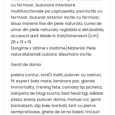
cu fermoar, buzunare interioare
multifunctionale pe captuseala, unul inchis cu
fermoar, buzunar exterior inchis cu fermoar,
doua manere fixe din piele naturala, curea de
umar din piele naturala, reglabila si detasabila,
accesorii aurii. Made in ItalyDimensiuni (cm):
26 x 13 x 19
(lungime x latime x inaltime)Material: Piele
naturalaDetalii culoare: Bleumarin inchis
Genti de dama
paleta contur, teniČi inalti, pulover cu nasturi,
fit expert baia mare, laminare par, giannis
immortality, trening fete, camasa tip jacheta,
salopeta de blugi scurta, bed head tigi, adidasi
plasa, sinsay pulover dama, manusi roz, genti
barbatesti, slip baie barbati, lant cu pietre
semipretioase, ghete de iarna baieti, tricouri