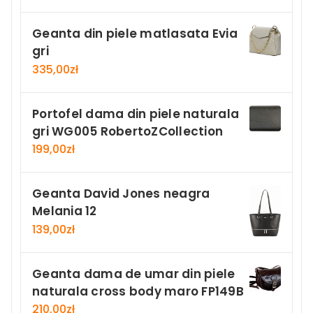
Geanta din piele matlasata Evia
gri
335,00
zł
Portofel dama din piele naturala
gri WG005 RobertoZCollection
199,00
zł
Geanta David Jones neagra
Melania 12
139,00
zł
Geanta dama de umar din piele
naturala cross body maro FP149B
210,00
zł