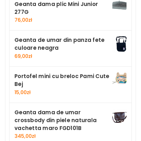
Geanta dama plic Mini Junior
277G
76,00
zł
Geanta de umar din panza fete
culoare neagra
69,00
zł
Portofel mini cu breloc Pami Cute
Bej
15,00
zł
Geanta dama de umar
crossbody din piele naturala
vachetta maro FGD101B
345,00
zł