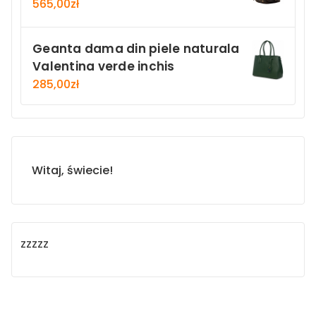
565,00
zł
Geanta dama din piele naturala
Valentina verde inchis
285,00
zł
Witaj, świecie!
zzzzz