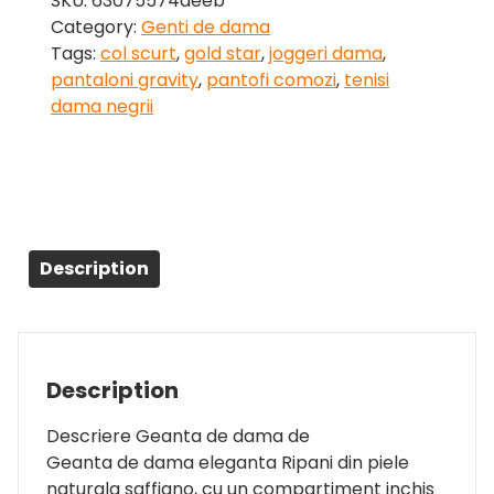
SKU:
63075574deeb
Category:
Genti de dama
Tags:
col scurt
,
gold star
,
joggeri dama
,
pantaloni gravity
,
pantofi comozi
,
tenisi
dama negrii
Description
Description
Descriere Geanta de dama de
Geanta de dama eleganta Ripani din piele
naturala saffiano, cu un compartiment inchis