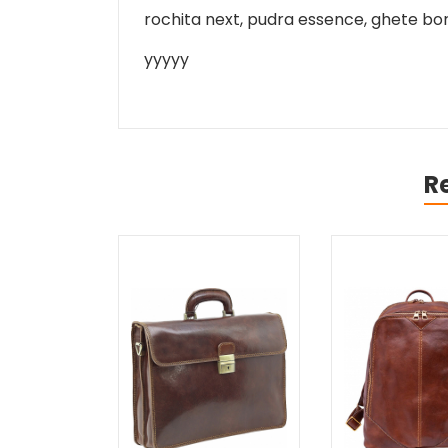
rochita next, pudra essence, ghete bo
yyyyy
R