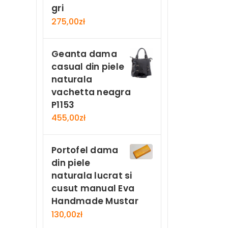
gri
275,00
zł
Geanta dama
casual din piele
naturala
vachetta neagra
P1153
455,00
zł
Portofel dama
din piele
naturala lucrat si
cusut manual Eva
Handmade Mustar
130,00
zł