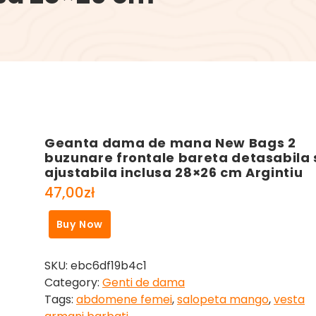
Geanta dama de mana New Bags 2
buzunare frontale bareta detasabila 
ajustabila inclusa 28×26 cm Argintiu
47,00
zł
Buy Now
SKU:
ebc6df19b4c1
Category:
Genti de dama
Tags:
abdomene femei
,
salopeta mango
,
vesta