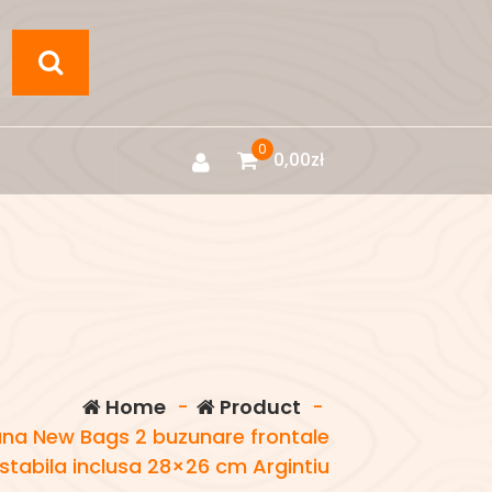
0
0,00
zł
Home
-
Product
-
a New Bags 2 buzunare frontale
ustabila inclusa 28×26 cm Argintiu