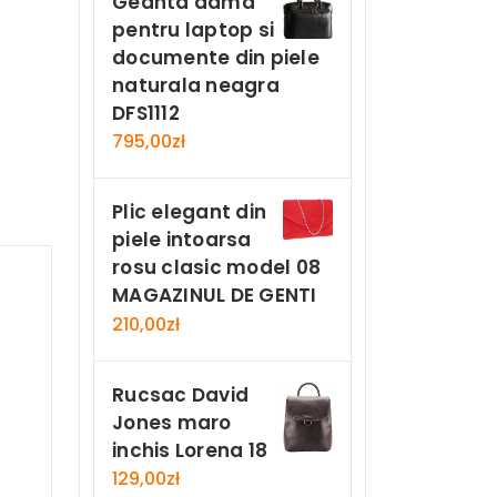
Geanta dama
pentru laptop si
documente din piele
naturala neagra
DFS1112
795,00
zł
Plic elegant din
piele intoarsa
rosu clasic model 08
MAGAZINUL DE GENTI
210,00
zł
Rucsac David
Jones maro
inchis Lorena 18
129,00
zł