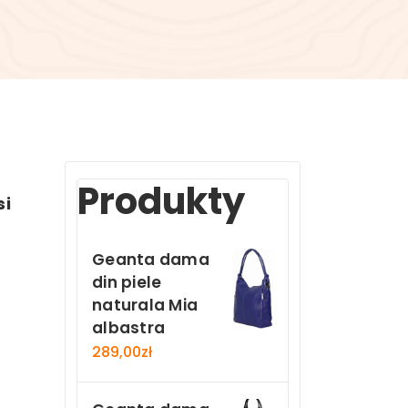
Produkty
si
Geanta dama
din piele
naturala Mia
albastra
289,00
zł