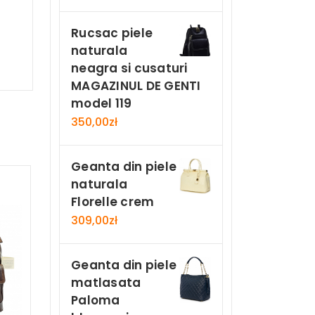
Rucsac piele
naturala
neagra si cusaturi
MAGAZINUL DE GENTI
model 119
350,00
zł
Geanta din piele
naturala
Florelle crem
309,00
zł
Geanta din piele
matlasata
Paloma