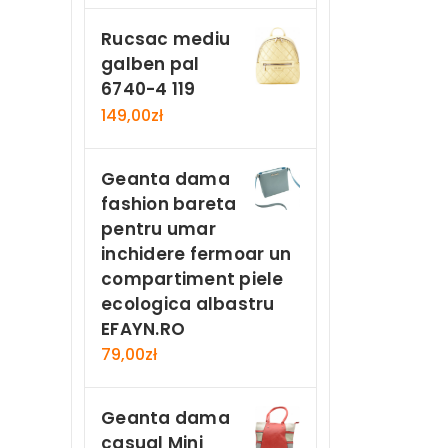
Rucsac mediu
galben pal
6740-4 119
149,00
zł
Geanta dama
fashion bareta
pentru umar
inchidere fermoar un
compartiment piele
ecologica albastru
EFAYN.RO
79,00
zł
Geanta dama
casual Mini