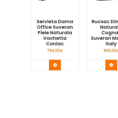
Servieta Dama
Rucsac Din
Office Suveran
Natura
Piele Naturala
Cogna
Vachetta
Suveran M
Coniac
Italy
790,00
zł
899,00
z
Buy Now
Bu