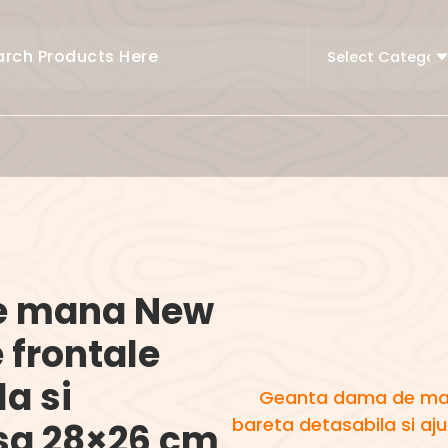
e mana New
 frontale
a si
Geanta dama de man
bareta detasabila si aj
usa 28×26 cm