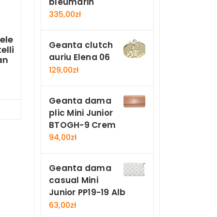
bleumarin
335,00
zł
ele
Geanta clutch
elli
auriu Elena 06
an
129,00
zł
Geanta dama
Now
plic Mini Junior
BTOGH-9 Crem
94,00
zł
Geanta dama
casual Mini
Junior PP19-19 Alb
63,00
zł