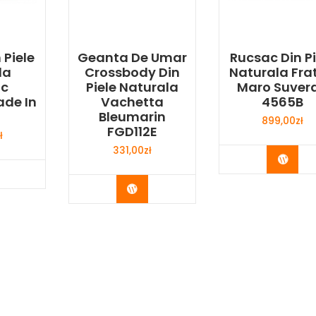
 Piele
Geanta De Umar
Rucsac Din Pi
la
Crossbody Din
Naturala Frat
c
Piele Naturala
Maro Suver
ade In
Vachetta
4565B
Bleumarin
899,00
zł
FGD112E
ł
331,00
zł
Buy 
y Now
Buy Now