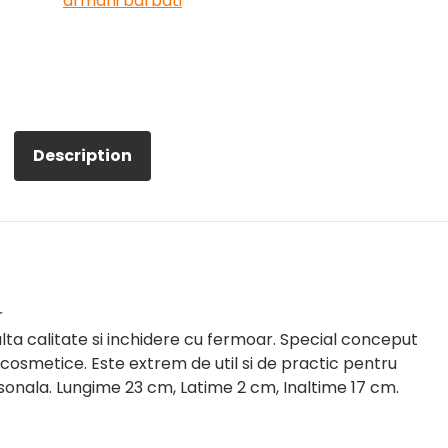
armani barbati
Description
r
lta calitate si inchidere cu fermoar. Special conceput
osmetice. Este extrem de util si de practic pentru
rsonala. Lungime 23 cm, Latime 2 cm, Inaltime 17 cm.