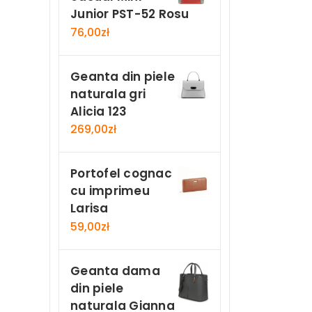
Junior PST-52 Rosu
76,00
zł
Geanta din piele
naturala gri
Alicia 123
269,00
zł
Portofel cognac
cu imprimeu
Larisa
59,00
zł
Geanta dama
din piele
naturala Gianna