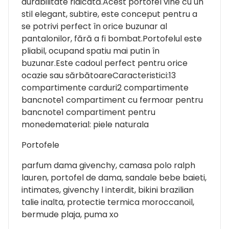
durabilitate ridicată.Acest portofel vine cu un
stil elegant, subtire, este conceput pentru a
se potrivi perfect în orice buzunar al
pantalonilor, fără a fi bombat.Portofelul este
pliabil, ocupand spatiu mai putin în
buzunar.Este cadoul perfect pentru orice
ocazie sau sărbătoareCaracteristici:13
compartimente carduri2 compartimente
bancnote1 compartiment cu fermoar pentru
bancnote1 compartiment pentru
monedematerial: piele naturala
Portofele
parfum dama givenchy, camasa polo ralph
lauren, portofel de dama, sandale bebe baieti,
intimates, givenchy l interdit, bikini brazilian
talie inalta, protectie termica moroccanoil,
bermude plaja, puma xo