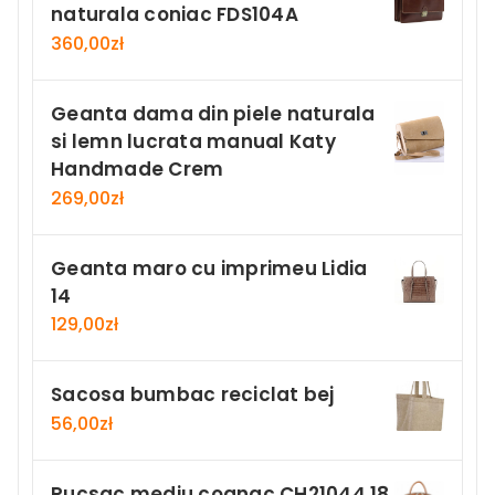
naturala coniac FDS104A
360,00
zł
Geanta dama din piele naturala
si lemn lucrata manual Katy
Handmade Crem
269,00
zł
Geanta maro cu imprimeu Lidia
14
129,00
zł
Sacosa bumbac reciclat bej
56,00
zł
Rucsac mediu cognac CH21044 18