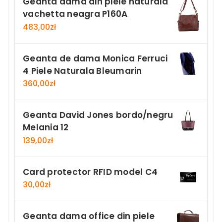
Geanta dama din piele naturala
vachetta neagra P160A
483,00
zł
Geanta de dama Monica Ferruci
4 Piele Naturala Bleumarin
360,00
zł
Geanta David Jones bordo/negru
Melania 12
139,00
zł
Card protector RFID model C4
30,00
zł
Geanta dama office din piele