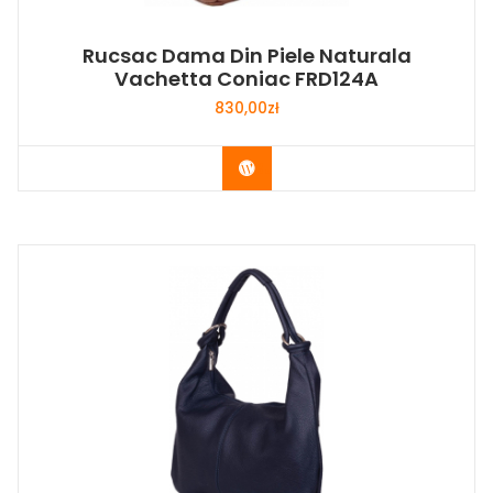
Rucsac Dama Din Piele Naturala
Vachetta Coniac FRD124A
830,00
zł
Buy Now