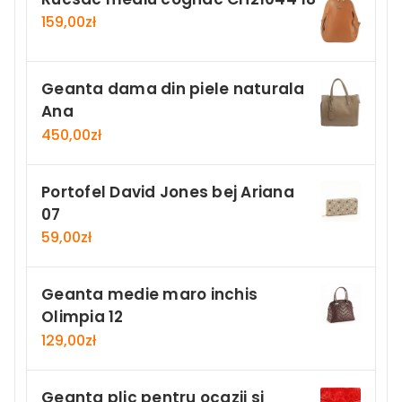
159,00
zł
Geanta dama din piele naturala
Ana
450,00
zł
Portofel David Jones bej Ariana
07
59,00
zł
Geanta medie maro inchis
Olimpia 12
129,00
zł
Geanta plic pentru ocazii si