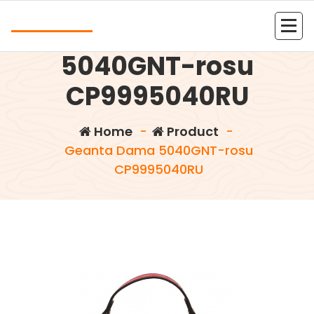
Skip
Andrea
to
Geanta Dama
content
Kolejna witryna oparta na WordPressie
5040GNT-rosu
CP9995040RU
Home
-
Product
-
Geanta Dama 5040GNT-rosu
CP9995040RU