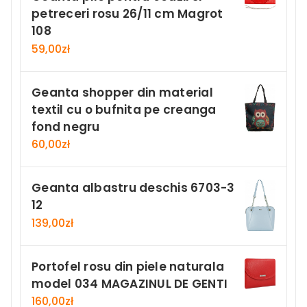
petreceri rosu 26/11 cm Magrot
108
59,00
zł
Geanta shopper din material
textil cu o bufnita pe creanga
fond negru
60,00
zł
Geanta albastru deschis 6703-3
12
139,00
zł
Portofel rosu din piele naturala
model 034 MAGAZINUL DE GENTI
160,00
zł