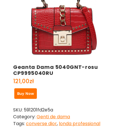
Geanta Dama 5040GNT-rosu
CP9995040RU
121,00
zł
Buy Now
SKU:
591201fd2e5a
Category:
Genti de dama
Tags:
converse dior
,
londa professional