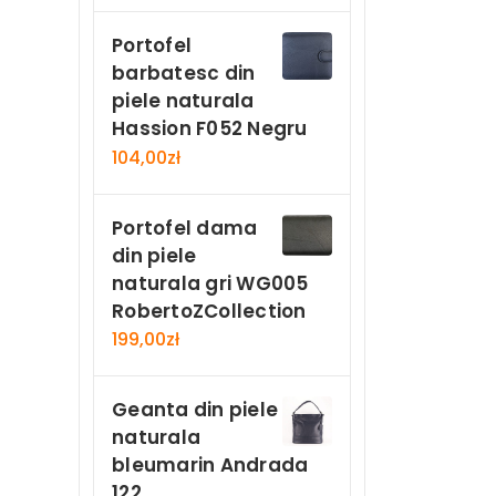
Portofel
barbatesc din
piele naturala
Hassion F052 Negru
104,00
zł
Portofel dama
din piele
naturala gri WG005
RobertoZCollection
199,00
zł
Geanta din piele
naturala
bleumarin Andrada
122