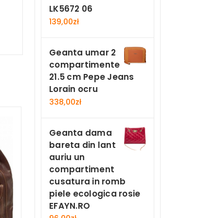
LK5672 06
139,00
zł
Geanta umar 2
compartimente
21.5 cm Pepe Jeans
Lorain ocru
338,00
zł
Geanta dama
bareta din lant
auriu un
compartiment
cusatura in romb
piele ecologica rosie
EFAYN.RO