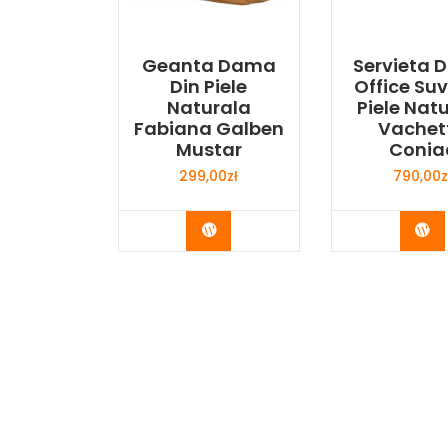
Geanta Dama
Servieta
Din Piele
Office Su
Naturala
Piele Nat
Fabiana Galben
Vachet
Mustar
Conia
299,00
zł
790,00
z
Buy Now
Bu