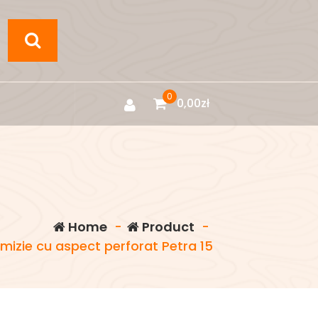
0
0,00
zł
Home
-
Product
-
izie cu aspect perforat Petra 15