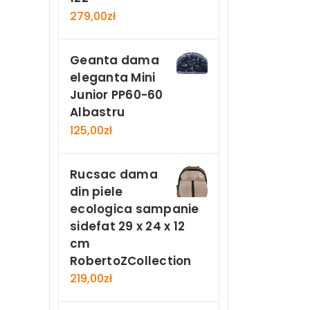
279,00
zł
Geanta dama
eleganta Mini
Junior PP60-60
Albastru
125,00
zł
Rucsac dama
din piele
ecologica sampanie
sidefat 29 x 24 x 12
cm
RobertoZCollection
219,00
zł