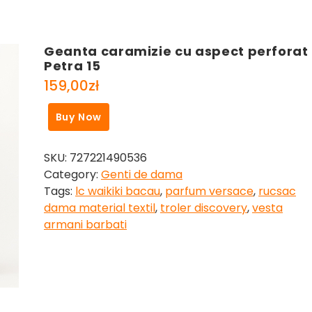
Geanta caramizie cu aspect perforat
Petra 15
159,00
zł
Buy Now
SKU:
727221490536
Category:
Genti de dama
Tags:
lc waikiki bacau
,
parfum versace
,
rucsac
dama material textil
,
troler discovery
,
vesta
armani barbati