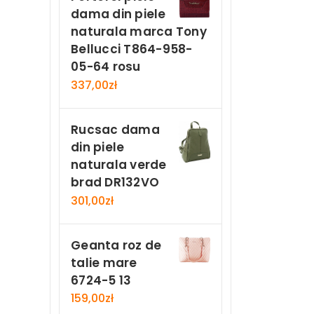
dama din piele
naturala marca Tony
Bellucci T864-958-
05-64 rosu
337,00
zł
Rucsac dama
din piele
naturala verde
brad DR132VO
301,00
zł
Geanta roz de
talie mare
6724-5 13
159,00
zł