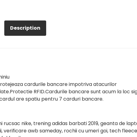
Description
iniu
 protejeaza cardurile bancare impotriva atacurilor
 date.Protectie RFID.Cardurile bancare sunt acum la loc sig
rcardul are spatiu pentru 7 carduri bancare.
i rucsac nike, trening adidas barbati 2019, geanta de lap
ii, verificare awb sameday, rochii cu umeri goi, tech fleec