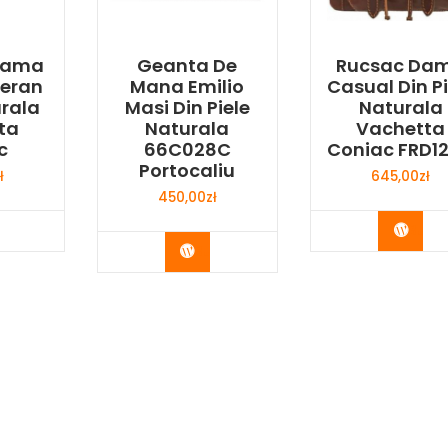
 Dama
Geanta De
Rucsac Da
veran
Mana Emilio
Casual Din Pi
urala
Masi Din Piele
Naturala
ta
Naturala
Vachetta
c
66C028C
Coniac FRD1
Portocaliu
ł
645,00
zł
450,00
zł
y Now
Buy 
Buy Now