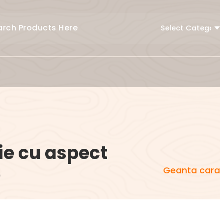
e cu aspect
5
Geanta caram