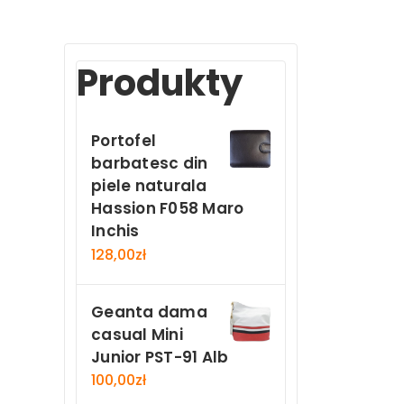
Produkty
Portofel
barbatesc din
piele naturala
Hassion F058 Maro
Inchis
128,00
zł
Geanta dama
casual Mini
Junior PST-91 Alb
100,00
zł