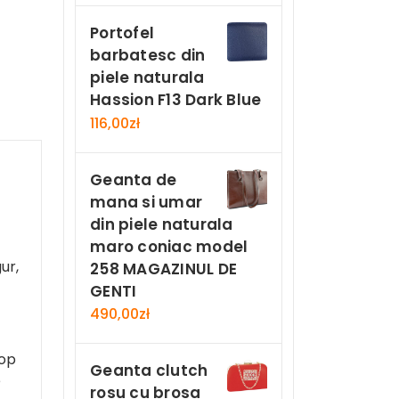
Portofel
barbatesc din
piele naturala
Hassion F13 Dark Blue
116,00
zł
Geanta de
mana si umar
din piele naturala
maro coniac model
ur,
258 MAGAZINUL DE
GENTI
490,00
zł
top
Geanta clutch
e
rosu cu brosa