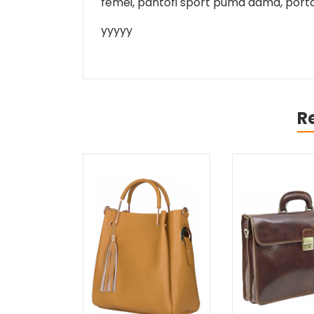
femei, pantofi sport puma dama, portof
yyyyy
R