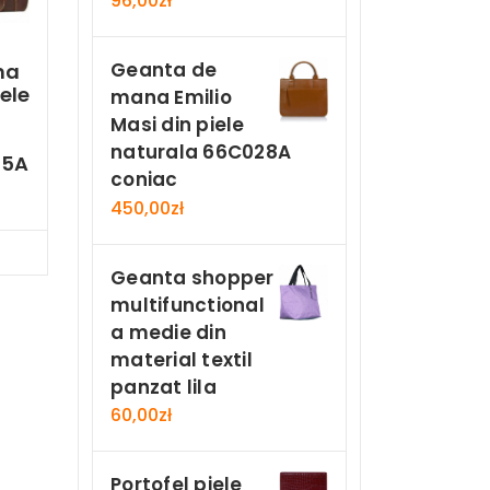
96,00
zł
Geanta de
ma
ele
mana Emilio
Masi din piele
naturala 66C028A
25A
coniac
450,00
zł
Now
Geanta shopper
multifunctional
a medie din
material textil
panzat lila
60,00
zł
Portofel piele