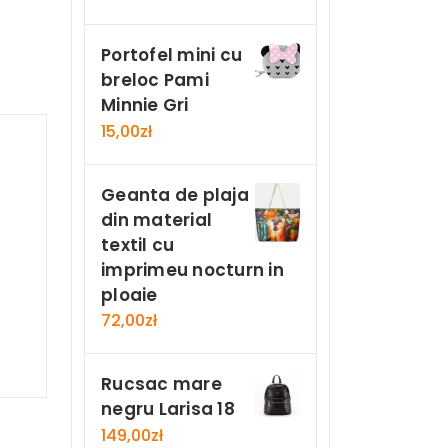
Portofel mini cu
breloc Pami
Minnie Gri
15,00
zł
Geanta de plaja
din material
textil cu
imprimeu nocturn in
ploaie
72,00
zł
Rucsac mare
negru Larisa 18
149,00
zł