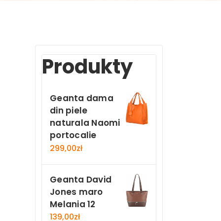
n
Produkty
Geanta dama
din piele
naturala Naomi
portocalie
299,00
zł
Geanta David
Jones maro
Melania 12
139,00
zł