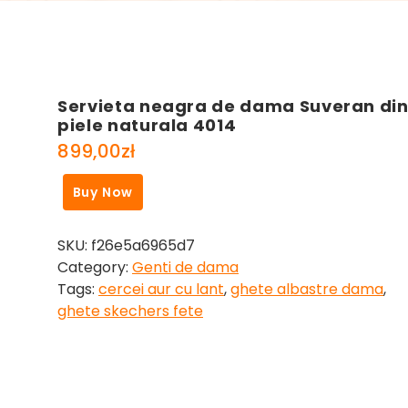
Servieta neagra de dama Suveran di
piele naturala 4014
899,00
zł
Buy Now
SKU:
f26e5a6965d7
Category:
Genti de dama
Tags:
cercei aur cu lant
,
ghete albastre dama
,
ghete skechers fete