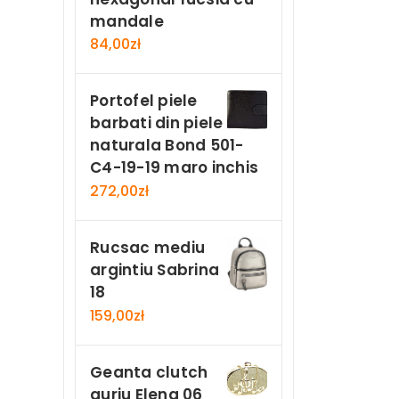
mandale
84,00
zł
Portofel piele
barbati din piele
naturala Bond 501-
C4-19-19 maro inchis
272,00
zł
Rucsac mediu
argintiu Sabrina
18
159,00
zł
Geanta clutch
auriu Elena 06