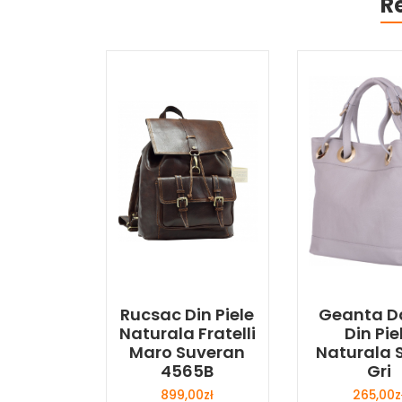
R
Rucsac Din Piele
Geanta 
Naturala Fratelli
Din Pie
Maro Suveran
Naturala S
4565B
Gri
899,00
zł
265,00
z