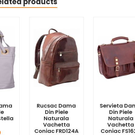
elated products
Dama
Rucsac Dama
Servieta D
le
Din Piele
Din Piele
tella
Naturala
Naturala
Vachetta
Vachetta
Coniac FRD124A
Coniac FS16
ł