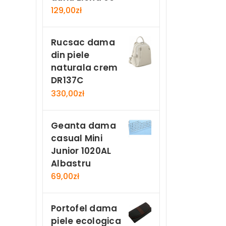
129,00
zł
Rucsac dama
din piele
naturala crem
DR137C
330,00
zł
Geanta dama
casual Mini
Junior 1020AL
Albastru
69,00
zł
Portofel dama
piele ecologica