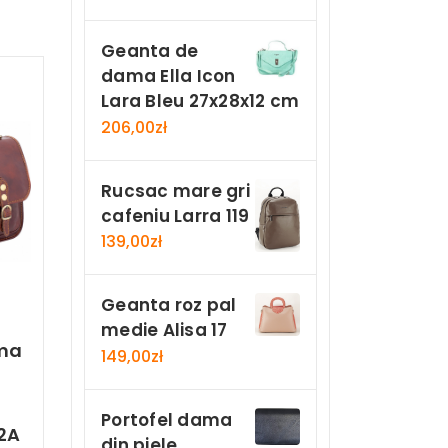
Geanta de
dama Ella Icon
Lara Bleu 27x28x12 cm
206,00
zł
Rucsac mare gri
cafeniu Larra 119
139,00
zł
Geanta roz pal
medie Alisa 17
ama
149,00
zł
Portofel dama
2A
din piele