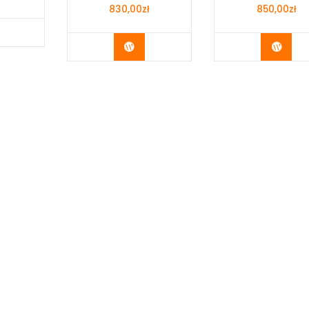
830,00
zł
850,00
zł
y Now
Buy Now
Buy 