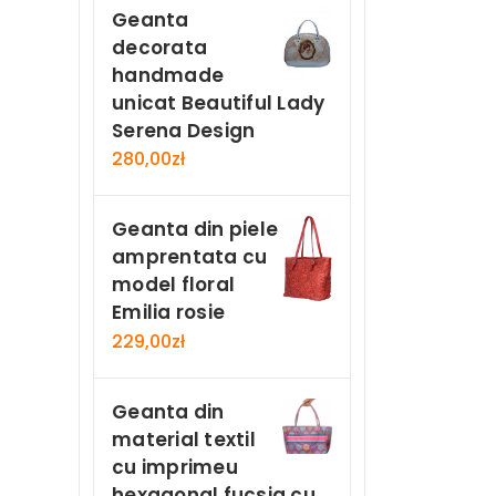
Geanta
decorata
handmade
unicat Beautiful Lady
Serena Design
280,00
zł
Geanta din piele
amprentata cu
model floral
Emilia rosie
229,00
zł
Geanta din
material textil
cu imprimeu
hexagonal fucsia cu