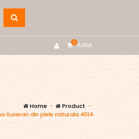
0
0,00
zł
Home
-
Product
-
 Suveran din piele naturala 4014