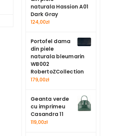
naturala Hassion A01
Dark Gray
Now
124,00
zł
Portofel dama
din piele
naturala bleumarin
WB002
RobertoZCollection
179,00
zł
Geanta verde
cu imprimeu
Casandra 11
119,00
zł