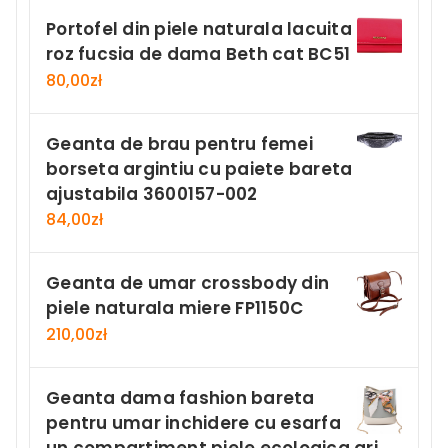
Portofel din piele naturala lacuita
roz fucsia de dama Beth cat BC51
80,00
zł
Geanta de brau pentru femei
borseta argintiu cu paiete bareta
ajustabila 3600157-002
84,00
zł
Geanta de umar crossbody din
piele naturala miere FP1150C
210,00
zł
Geanta dama fashion bareta
pentru umar inchidere cu esarfa
un compartiment piele ecologica gri