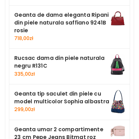
Geanta de dama eleganta Ripani
din piele naturala saffiano 9241B
rosie
718,00
zł
Rucsac dama din piele naturala
negru R131C
335,00
zł
Geanta tip saculet din piele cu
model multicolor Sophia albastra
299,00
zł
Geanta umar 2 compartimente
23 cm Pepe Jeans Bitmat roz