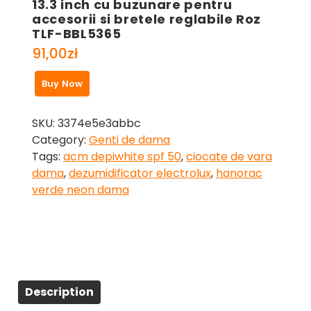
13.3 inch cu buzunare pentru
accesorii si bretele reglabile Roz
TLF-BBL5365
91,00
zł
Buy Now
SKU:
3374e5e3abbc
Category:
Genti de dama
Tags:
acm depiwhite spf 50
,
ciocate de vara
dama
,
dezumidificator electrolux
,
hanorac
verde neon dama
Description