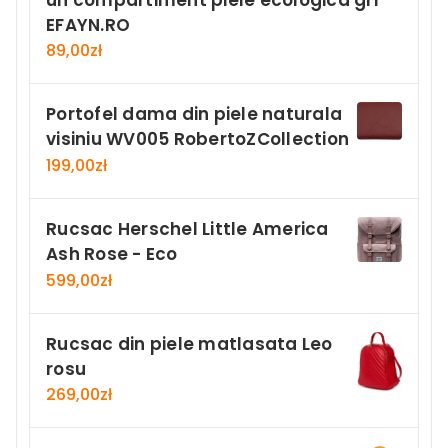
EFAYN.RO
89,00
zł
Portofel dama din piele naturala
visiniu WV005 RobertoZCollection
199,00
zł
Rucsac Herschel Little America
Ash Rose - Eco
599,00
zł
Rucsac din piele matlasata Leo
rosu
269,00
zł