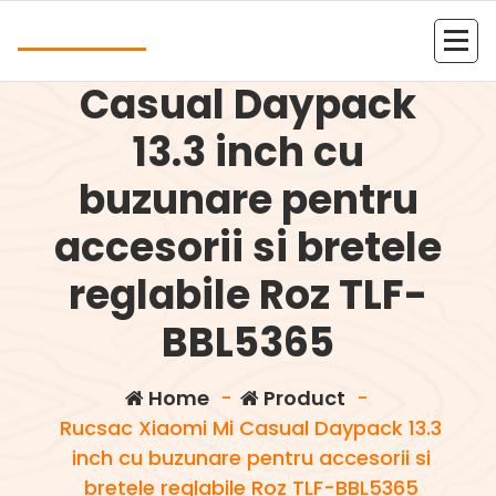
Skip
Andrea
to
Rucsac Xiaomi Mi
content
Kolejna witryna oparta na WordPressie
Casual Daypack
13.3 inch cu
buzunare pentru
accesorii si bretele
reglabile Roz TLF-
BBL5365
Home
-
Product
-
Rucsac Xiaomi Mi Casual Daypack 13.3
inch cu buzunare pentru accesorii si
bretele reglabile Roz TLF-BBL5365