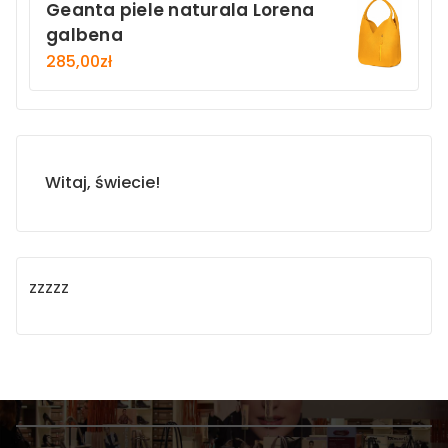
Geanta piele naturala Lorena
galbena
285,00
zł
Witaj, świecie!
zzzzz