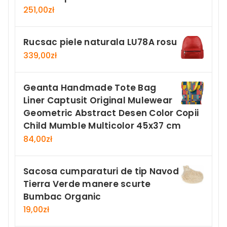
251,00
zł
Rucsac piele naturala LU78A rosu
339,00
zł
Geanta Handmade Tote Bag
Liner Captusit Original Mulewear
Geometric Abstract Desen Color Copii
Child Mumble Multicolor 45x37 cm
84,00
zł
Sacosa cumparaturi de tip Navod
Tierra Verde manere scurte
Bumbac Organic
19,00
zł