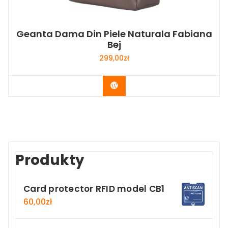
Geanta Dama Din Piele Naturala Fabiana
Bej
299,00
zł
Buy Now
Produkty
Card protector RFID model CB1
60,00
zł