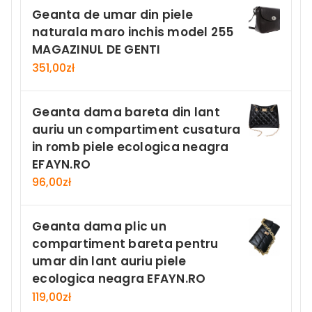
Geanta de umar din piele
naturala maro inchis model 255
MAGAZINUL DE GENTI
351,00
zł
Geanta dama bareta din lant
auriu un compartiment cusatura
in romb piele ecologica neagra
EFAYN.RO
96,00
zł
Geanta dama plic un
compartiment bareta pentru
umar din lant auriu piele
ecologica neagra EFAYN.RO
119,00
zł