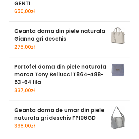
GENTI
650,00
zł
Geanta dama din piele naturala
Gianna gri deschis
275,00
zł
Portofel dama din piele naturala
marca Tony Bellucci T864-488-
53-64 lila
337,00
zł
Geanta dama de umar din piele
naturala gri deschis FP106GD
398,00
zł