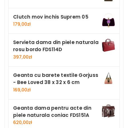
Clutch mov inchis Suprem 05
179,00
zł
Servieta dama din piele naturala
rosu bordo FDS114D
397,00
zł
Geanta cu barete textile Gorjuss
- Bee Loved 38 x 32 x 6 cm
169,00
zł
Geanta dama pentru acte din
piele naturala coniac FDS151A
620,00
zł