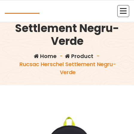
Skip
Andrea
to
Rucsac Herschel
content
Kolejna witryna oparta na WordPressie
Settlement Negru-
Verde
Home
-
Product
-
Rucsac Herschel Settlement Negru-
Verde