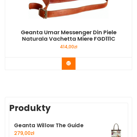
Geanta Umar Messenger Din Piele
Naturala Vachetta Miere FGD111C
414,00
zł
Buy Now
Produkty
Geanta Willow The Guide
279,00
zł