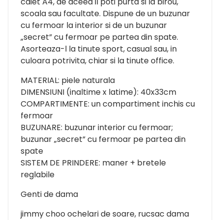
caiet A4, de aceea il poti purta si la birou,
scoala sau facultate. Dispune de un buzunar
cu fermoar la interior si de un buzunar
„secret” cu fermoar pe partea din spate.
Asorteaza-l la tinute sport, casual sau, in
culoara potrivita, chiar si la tinute office.
MATERIAL: piele naturala
DIMENSIUNI (inaltime x latime): 40x33cm
COMPARTIMENTE: un compartiment inchis cu
fermoar
BUZUNARE: buzunar interior cu fermoar;
buzunar „secret” cu fermoar pe partea din
spate
SISTEM DE PRINDERE: maner + bretele
reglabile
Genti de dama
jimmy choo ochelari de soare, rucsac dama