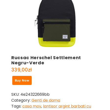
Rucsac Herschel Settlement
Negru-Verde
339,00
zł
Buy Now
SKU:
4e24322669bb
Category:
Genti de dama
Tags:
casa mov
,
lantisor argint barbati cu