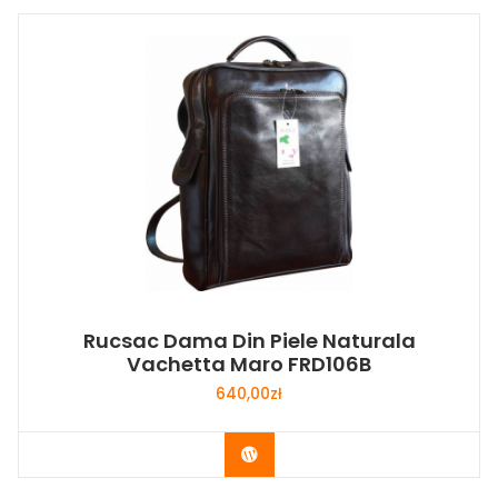
Rucsac Dama Din Piele Naturala
Vachetta Maro FRD106B
640,00
zł
Buy Now