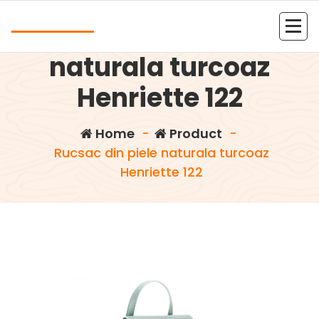
Skip
Andrea
to
Rucsac din piele
content
Kolejna witryna oparta na WordPressie
naturala turcoaz
Henriette 122
Home
-
Product
-
Rucsac din piele naturala turcoaz
Henriette 122