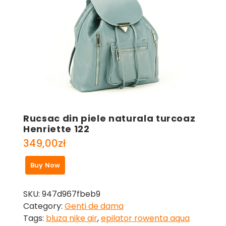
Rucsac din piele naturala turcoaz
Henriette 122
349,00
zł
Buy Now
SKU:
947d967fbeb9
Category:
Genti de dama
Tags:
bluza nike air
,
epilator rowenta aqua