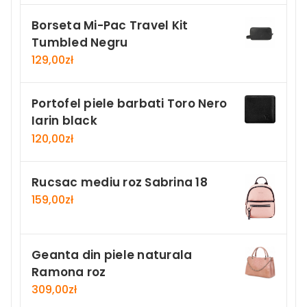
Borseta Mi-Pac Travel Kit
Tumbled Negru
129,00
zł
Portofel piele barbati Toro Nero
Iarin black
120,00
zł
Rucsac mediu roz Sabrina 18
159,00
zł
Geanta din piele naturala
Ramona roz
309,00
zł