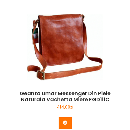
Geanta Umar Messenger Din Piele
Naturala Vachetta Miere FGD111C
414,00
zł
Buy Now