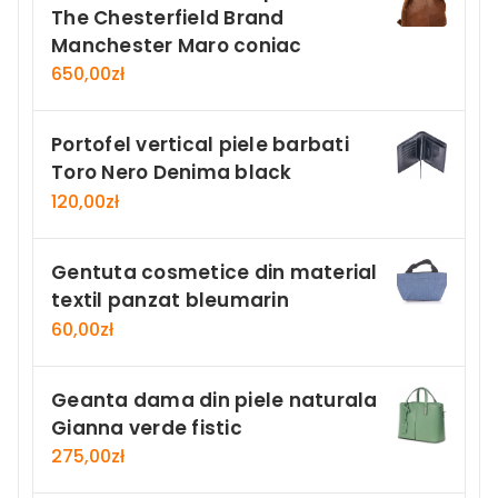
The Chesterfield Brand
Manchester Maro coniac
650,00
zł
Portofel vertical piele barbati
Toro Nero Denima black
120,00
zł
Gentuta cosmetice din material
textil panzat bleumarin
60,00
zł
Geanta dama din piele naturala
Gianna verde fistic
275,00
zł