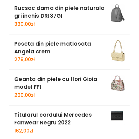
Rucsac dama din piele naturala
gri inchis DR137GI
330,00
zł
Poseta din piele matlasata
Angela crem
279,00
zł
Geanta din piele cu flori Gioia
model FF1
269,00
zł
Titularul cardului Mercedes
Fanwear Negru 2022
162,00
zł