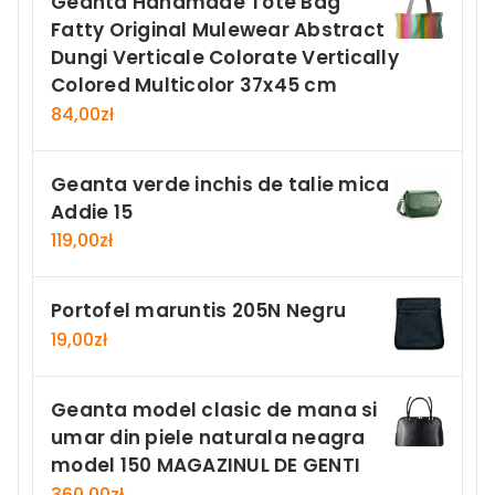
Geanta Handmade Tote Bag
Fatty Original Mulewear Abstract
Dungi Verticale Colorate Vertically
Colored Multicolor 37x45 cm
84,00
zł
Geanta verde inchis de talie mica
Addie 15
119,00
zł
Portofel maruntis 205N Negru
19,00
zł
Geanta model clasic de mana si
umar din piele naturala neagra
model 150 MAGAZINUL DE GENTI
360,00
zł