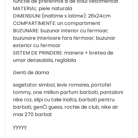
functie de preferinte si de stilul vestimentar.
MATERIAL: piele naturala
DIMENSIUNI (inaltime x latime): 26x24cm
COMPARTIMENTE: un compartiment
BUZUNARE: buzunar interior cu fermoar;
buzunare interioare fara fermoar; buzunar
exterior cu fermoar
SISTEM DE PRINDERE: manere + bretea de
umar detasabila, reglabila
Genti de dama
sagetator simbol, levis romania, portofel
tommy, one million parfum barbati, pantaloni
nike roz, slipi cu talie inalta, barbati pentru
barbati, genČi guess, rochie de club, nike air
max 270 barbat
yyyyy