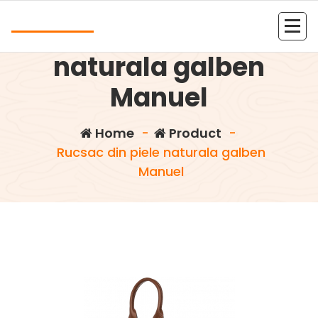
Skip
Andrea
to
Rucsac din piele
content
Kolejna witryna oparta na WordPressie
naturala galben
Manuel
Home
-
Product
-
Rucsac din piele naturala galben
Manuel