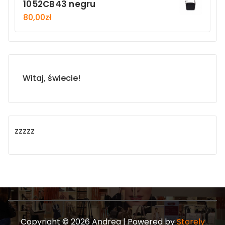
1052CB43 negru
80,00
zł
Witaj, świecie!
zzzzz
Copyright © 2026 Andrea | Powered by
Storely