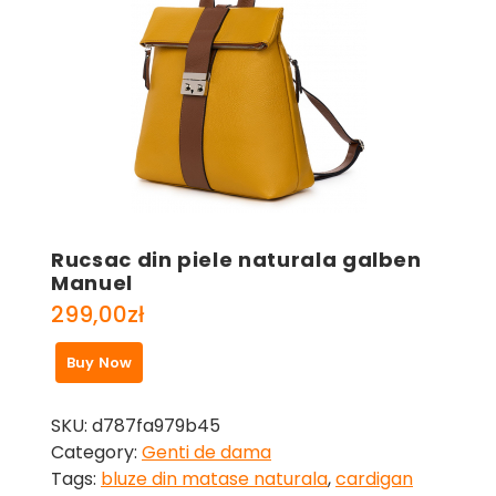
Rucsac din piele naturala galben
Manuel
299,00
zł
Buy Now
SKU:
d787fa979b45
Category:
Genti de dama
Tags:
bluze din matase naturala
,
cardigan