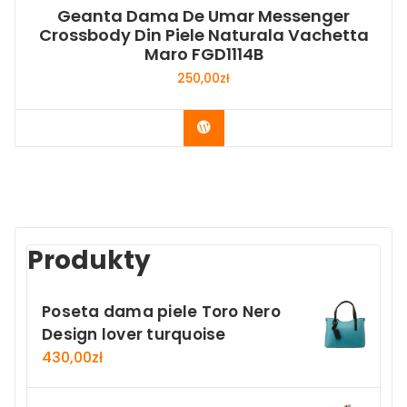
Geanta Dama De Umar Messenger
Crossbody Din Piele Naturala Vachetta
Maro FGD1114B
250,00
zł
Buy Now
Produkty
Poseta dama piele Toro Nero
Design lover turquoise
430,00
zł