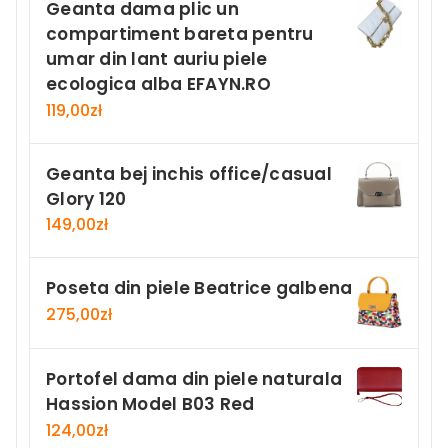
Geanta dama plic un
compartiment bareta pentru
umar din lant auriu piele
ecologica alba EFAYN.RO
119,00
zł
Geanta bej inchis office/casual
Glory 120
149,00
zł
Poseta din piele Beatrice galbena
275,00
zł
Portofel dama din piele naturala
Hassion Model B03 Red
124,00
zł