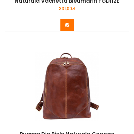
Naturala Vachetta Bleumarin FGD112E
331,00
zł
Buy Now
Rucsac Din Piele Naturala Cognac