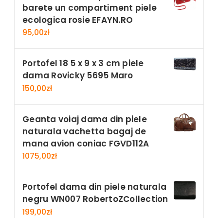
barete un compartiment piele
ecologica rosie EFAYN.RO
95,00
zł
Portofel 18 5 x 9 x 3 cm piele
dama Rovicky 5695 Maro
150,00
zł
Geanta voiaj dama din piele
naturala vachetta bagaj de
mana avion coniac FGVD112A
1075,00
zł
Portofel dama din piele naturala
negru WN007 RobertoZCollection
199,00
zł