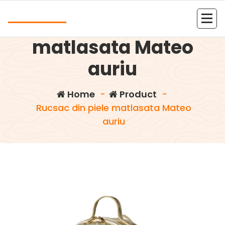
Skip
Andrea
to
Rucsac din piele
content
Kolejna witryna oparta na WordPressie
matlasata Mateo
auriu
Home
-
Product
-
Rucsac din piele matlasata Mateo
auriu