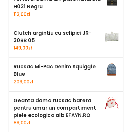
H031 Negru
112,00
zł
Clutch argintiu cu sclipici JR-
30BB 05
149,00
zł
Rucsac Mi-Pac Denim Squiggle
Blue
209,00
zł
Geanta dama rucsac bareta
pentru umar un compartiment
piele ecologica alb EFAYN.RO
89,00
zł