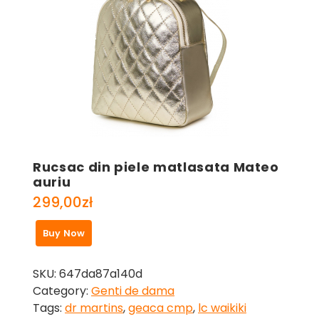
Rucsac din piele matlasata Mateo
auriu
299,00
zł
Buy Now
SKU:
647da87a140d
Category:
Genti de dama
Tags:
dr martins
,
geaca cmp
,
lc waikiki