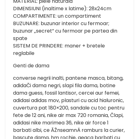
MATERIAL: piele naturala
DIMENSIUNI (inaltime x latime): 28x24cm
COMPARTIMENTE: un compartiment
BUZUNARE: buzunar interior cu fermoar;
buzunar „secret” cu fermoar pe partea din
spate
SISTEM DE PRINDERE: maner + bretele
reglabile
Genti de dama
converse negrii inalti, pantene masca, bitang,
adidaČi dama negri, slapi fila dama, botine
dama guess, fossil lantisor, cercei aur femei,
adidasi adidas mov, plasturi cu acid hialuronic,
cuvertura pat 180×200, sandale cu toc pentru
fete de 12 ani, nike air max 720 romania, Člapi,
adidasi nike marimea 36, nike air force 1
barbati albi, ce ĂŽnseamnÄ ramburs la curier,
bascute dama, hm rochie, geaca barbati cu