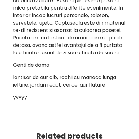
de buna calitate . Poseta plic este o poseta
mica pretabila pentru diferite evenimente. In
interior incap lucruri personale, telefon,
servetele,ruj,etc. Captuseala este din material
textil rezistent si asortat la culoarea posetei.
Poseta are un lantisor de umar care se poate
detasa, avand astfel avantajul de a fi purtata
la o tinuta casual de zi sau o tinuta de seara.
Genti de dama
lantisor de aur alb, rochii cu maneca lunga
ieftine, jordan react, cercei aur fluture
yyyyy
Related products