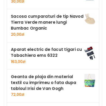
30,00
zł
Sacosa cumparaturi de tip Navod
Tierra Verde manere lungi
Bumbac Organic
20,00
zł
Aparat electric de facut tigari cu
Tabachiera ems 6322
163,00
zł
Geanta de plaja din material
textil cu imprimeu o fata dupa
tabloul Irisi de Van Gogh
72,00
zł