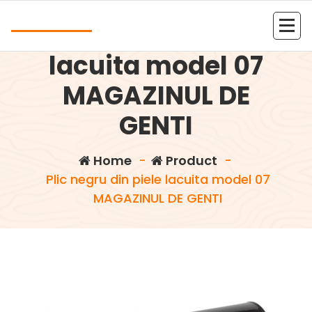
Skip
Andrea
to
Plic negru din piele
content
Kolejna witryna oparta na WordPressie
lacuita model 07
MAGAZINUL DE
GENTI
Home
-
Product
-
Plic negru din piele lacuita model 07
MAGAZINUL DE GENTI