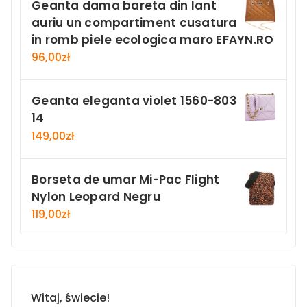
Geanta dama bareta din lant
auriu un compartiment cusatura
in romb piele ecologica maro EFAYN.RO
96,00
zł
Geanta eleganta violet 1560-803
14
149,00
zł
Borseta de umar Mi-Pac Flight
Nylon Leopard Negru
119,00
zł
Witaj, świecie!