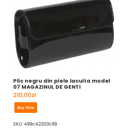
Plic negru din piele lacuita model
07 MAGAZINUL DE GENTI
210,00
zł
Buy Now
SKU:
499c42203c99