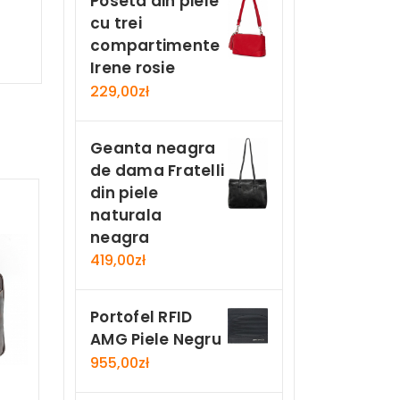
Poseta din piele
cu trei
compartimente
Irene rosie
229,00
zł
Geanta neagra
de dama Fratelli
din piele
naturala
neagra
419,00
zł
Portofel RFID
AMG Piele Negru
955,00
zł