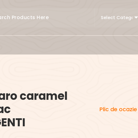
maro caramel
ac
Plic de ocazi
ENTI