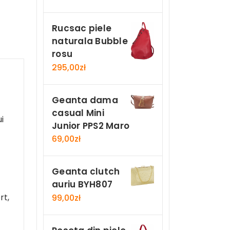
Rucsac piele
naturala Bubble
rosu
295,00
zł
Geanta dama
casual Mini
i
Junior PPS2 Maro
69,00
zł
Geanta clutch
auriu BYH807
rt,
99,00
zł