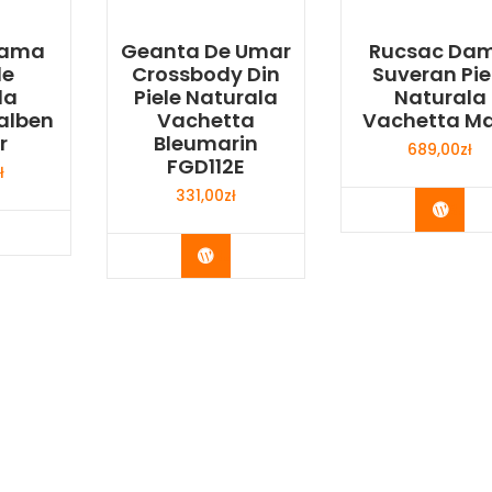
Dama
Geanta De Umar
Rucsac Da
le
Crossbody Din
Suveran Pie
la
Piele Naturala
Naturala
alben
Vachetta
Vachetta M
r
Bleumarin
689,00
zł
FGD112E
ł
331,00
zł
Buy 
y Now
Buy Now