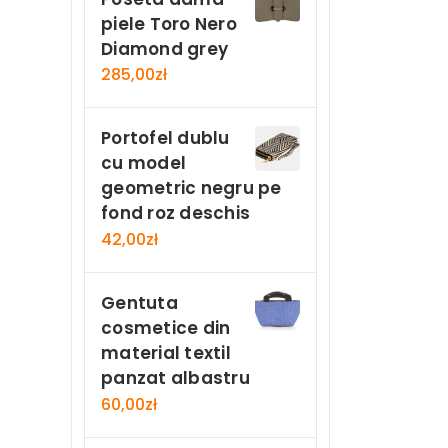
piele Toro Nero
Diamond grey
285,00
zł
Portofel dublu
cu model
geometric negru pe
fond roz deschis
42,00
zł
Gentuta
cosmetice din
material textil
panzat albastru
60,00
zł