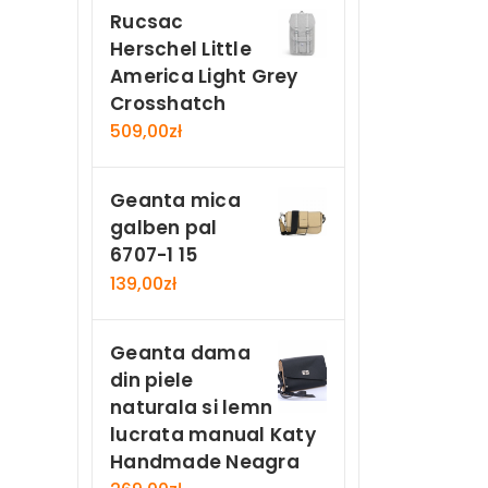
Rucsac
Herschel Little
America Light Grey
Crosshatch
509,00
zł
Geanta mica
galben pal
6707-1 15
139,00
zł
Geanta dama
din piele
naturala si lemn
lucrata manual Katy
Handmade Neagra