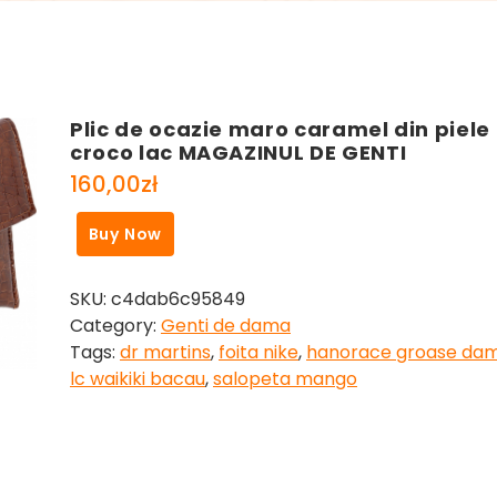
Plic de ocazie maro caramel din piele
croco lac MAGAZINUL DE GENTI
160,00
zł
Buy Now
SKU:
c4dab6c95849
Category:
Genti de dama
Tags:
dr martins
,
foita nike
,
hanorace groase da
lc waikiki bacau
,
salopeta mango