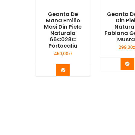
Geanta De
Geanta 
Mana Emilio
Din Pie
Masi Din Piele
Natura
Naturala
Fabiana G
66C028C
Musta
Portocaliu
299,00
z
450,00
zł
Bu
Buy Now