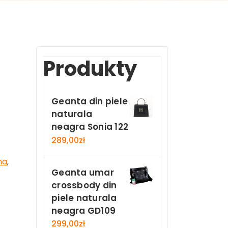
Produkty
Geanta din piele
naturala
neagra Sonia 122
289,00
zł
ma
,
Geanta umar
crossbody din
piele naturala
neagra GD109
299,00
zł