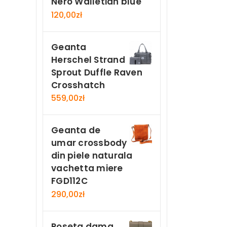
Nero Walletian blue
120,00
zł
Geanta
Herschel Strand
Sprout Duffle Raven
Crosshatch
559,00
zł
Geanta de
umar crossbody
din piele naturala
vachetta miere
FGD112C
290,00
zł
Poseta dama