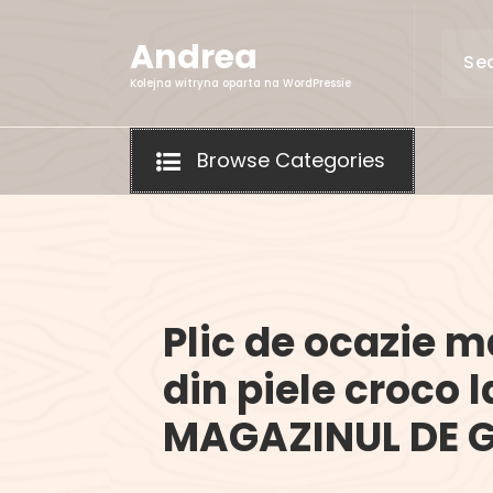
Skip
to
Andrea
content
Kolejna witryna oparta na WordPressie
Browse Categories
Plic de ocazie 
din piele croco l
MAGAZINUL DE G