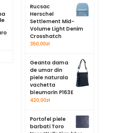
Rucsac
ma
Herschel
le
Settlement Mid-
Volume Light Denim
aro
Crosshatch
350,00
zł
Now
Geanta dama
de umar din
piele naturala
vachetta
bleumarin P163E
420,00
zł
Portofel piele
barbati Toro