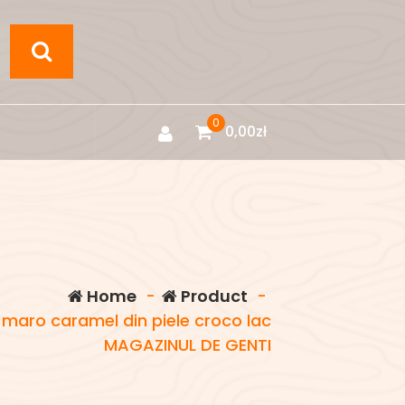
0
0,00
zł
Home
-
Product
-
e maro caramel din piele croco lac
MAGAZINUL DE GENTI