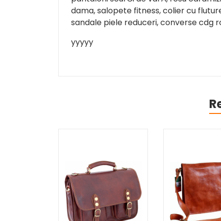
dama, salopete fitness, colier cu flutu
sandale piele reduceri, converse cdg 
yyyyy
R