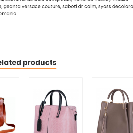
re, geanta versace couture, saboti dr calm, syoss decolora
romania
elated products