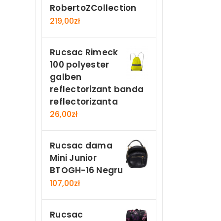
RobertoZCollection
219,00
zł
Rucsac Rimeck
100 polyester
galben
reflectorizant banda
reflectorizanta
26,00
zł
Rucsac dama
Mini Junior
BTOGH-16 Negru
107,00
zł
Rucsac