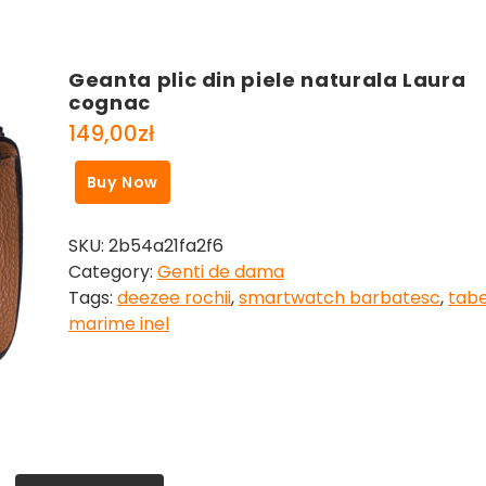
Geanta plic din piele naturala Laura
cognac
149,00
zł
Buy Now
SKU:
2b54a21fa2f6
Category:
Genti de dama
Tags:
deezee rochii
,
smartwatch barbatesc
,
tabe
marime inel