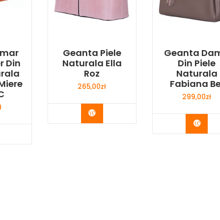
Umar
Geanta Piele
Geanta Da
r Din
Naturala Ella
Din Piele
urala
Roz
Naturala
Miere
Fabiana Be
265,00
zł
C
299,00
zł
ł
Buy Now
Buy 
y Now