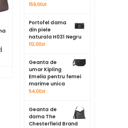
159,00
zł
Portofel dama
din piele
ma
naturala H031 Negru
112,00
zł
j
Geanta de
umar Kipling
Now
Emelia pentru femei
marime unica
54,00
zł
Geanta de
dama The
Chesterfield Brand