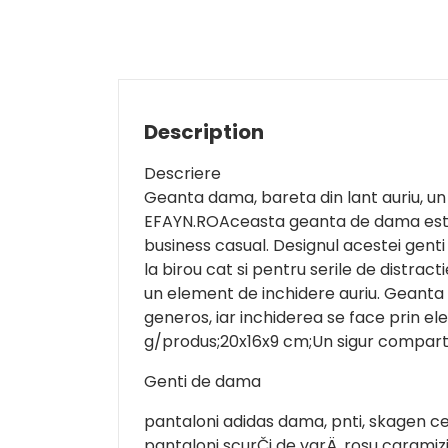
Description
Descriere
Geanta dama, bareta din lant auriu, un
EFAYN.ROAceasta geanta de dama este 
business casual. Designul acestei genti 
la birou cat si pentru serile de distra
un element de inchidere auriu. Geanta
generos, iar inchiderea se face prin ele
g/produs;20x16x9 cm;Un sigur compart
Genti de dama
pantaloni adidas dama, pnti, skagen ce
pantaloni scurČi de varÄ, rosu carami