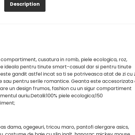
Description
 compartiment, cusatura in romb, piele ecologica, roz,
ideala pentru tinute smart-casual dar si pentru tinute
este gandit astfel incat sa ti se potriveasca atat de zi cu z
ctie sau pentru serile romantice. Geanta este accesorizata
 are un design frumos, fashion cu un sigur compartiment
mentul auriu.Detalii:100% piele ecologica;150
iment;
as dama, ogegeuri, tricou maro, pantofi alergare asics,
ziu, costume de baie cu slip inalt, hanorac mickey mouse