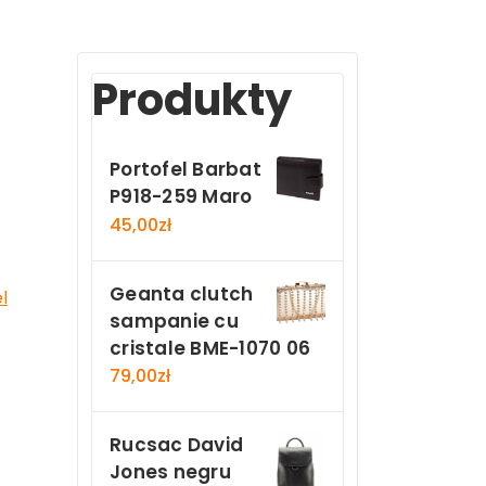
Produkty
Portofel Barbat
P918-259 Maro
45,00
zł
Geanta clutch
l
sampanie cu
cristale BME-1070 06
79,00
zł
Rucsac David
Jones negru