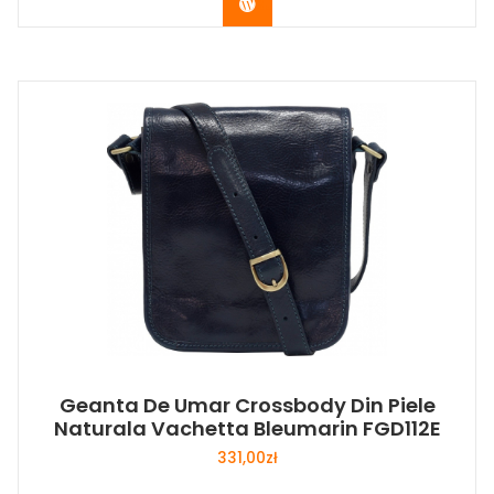
Buy Now
Geanta De Umar Crossbody Din Piele
Naturala Vachetta Bleumarin FGD112E
331,00
zł