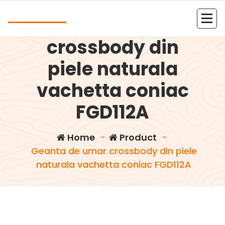
Skip
Andrea
to
Geanta de umar
content
Kolejna witryna oparta na WordPressie
crossbody din
piele naturala
vachetta coniac
FGD112A
Home
-
Product
-
Geanta de umar crossbody din piele
naturala vachetta coniac FGD112A