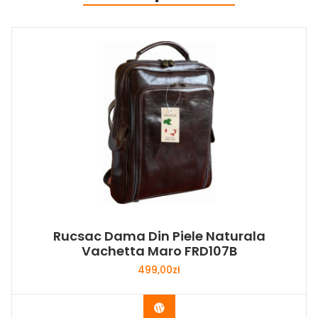
Rucsac Dama Din Piele Naturala
Vachetta Maro FRD107B
499,00
zł
Buy Now