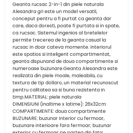
Geanta rucsac 2-in-1 din piele naturala
Alesandra gri este un model versatil,
conceput pentru a fi purtat ca geanta dar
care, daca doresti, poate fi purtata si in spate,
ca rucsac. Sistemul ingenios al bretelelor
permite trecerea de la geanta casual la
rucsac in doar cateva momente. Interiorul
este spatios si inteligent compartimentat,
geanta dispunand de doua compartimente si
numeroase buzunare.Geanta Alesandra este
realizata din piele moale, maleabila, cu
textura de tip dollaro, un material recunoscut
pentru calitatea sa si buna rezistenta in
timp.MATERIAL: piele naturala
DIMENSIUNI (inaltime x latime): 26x32cm
COMPARTIMENTE: doua compartimente
BUZUNARE: buzunar interior cu fermoar,
buzunare interioare fara fermoar; buzunar
exterior cu fermoar pe partea din fata;