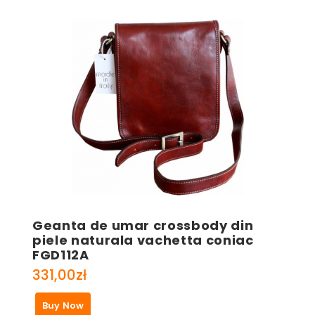
Geanta de umar crossbody din
piele naturala vachetta coniac
FGD112A
331,00
zł
Buy Now