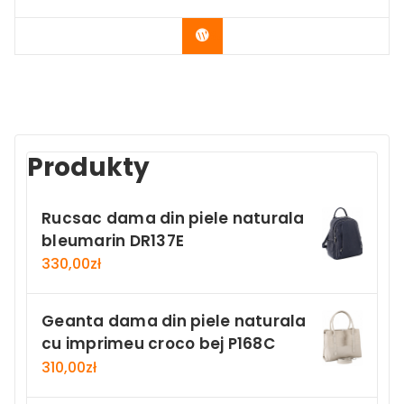
Buy Now
Produkty
Rucsac dama din piele naturala
bleumarin DR137E
330,00
zł
Geanta dama din piele naturala
cu imprimeu croco bej P168C
310,00
zł