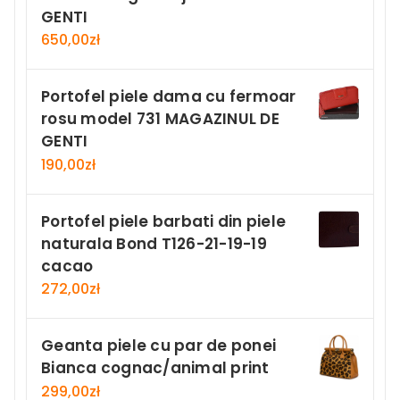
GENTI
650,00
zł
Portofel piele dama cu fermoar
rosu model 731 MAGAZINUL DE
GENTI
190,00
zł
Portofel piele barbati din piele
naturala Bond T126-21-19-19
cacao
272,00
zł
Geanta piele cu par de ponei
Bianca cognac/animal print
299,00
zł