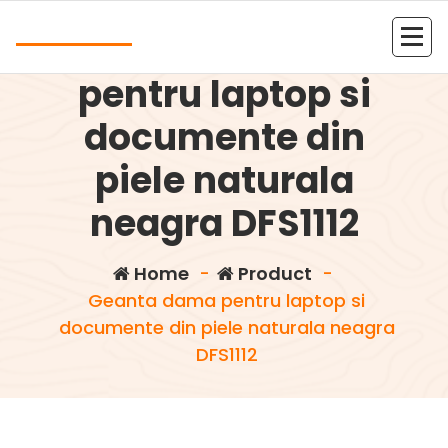
Skip
Andrea
to
Geanta dama
content
Kolejna witryna oparta na WordPressie
pentru laptop si
documente din
piele naturala
neagra DFS1112
Home
-
Product
-
Geanta dama pentru laptop si
documente din piele naturala neagra
DFS1112