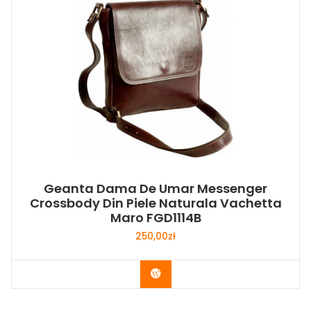
Geanta Dama De Umar Messenger
Crossbody Din Piele Naturala Vachetta
Maro FGD1114B
250,00
zł
Buy Now