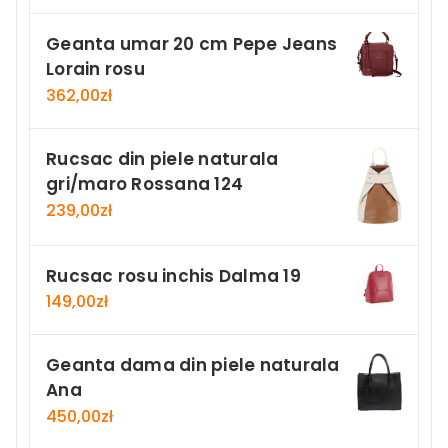
Geanta umar 20 cm Pepe Jeans
Lorain rosu
362,00
zł
Rucsac din piele naturala
gri/maro Rossana 124
239,00
zł
Rucsac rosu inchis Dalma 19
149,00
zł
Geanta dama din piele naturala
Ana
450,00
zł