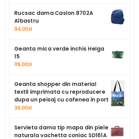
Rucsac dama Caslon 8702A
Albastru
94,00
zł
Geanta mica verde inchis Helga
15
119,00
zł
Geanta shopper din material
textil imprimata cu reproducere
dupa un peisaj cu cafenea in port
36,00
zł
Servieta dama tip mapa din piele
naturala vachetta coniac SD161A