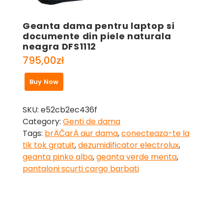
Geanta dama pentru laptop si
documente din piele naturala
neagra DFS1112
795,00
zł
Buy Now
SKU:
e52cb2ec436f
Category:
Genti de dama
Tags:
brÄČarÄ aur dama
,
conecteaza-te la
tik tok gratuit
,
dezumidificator electrolux
,
geanta pinko alba
,
geanta verde menta
,
pantaloni scurti cargo barbati