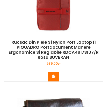
Rucsac Din Piele Si Nylon Port Laptop 11
PIQUADRO Portdocument Manere
Ergonomice Si Reglabile RDCA4917S107/R
Rosu SUVERAN
589,00
zł
Buy Now