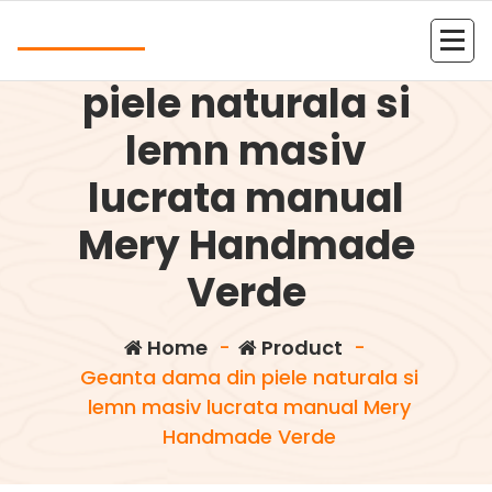
Skip
Andrea
to
Geanta dama din
content
Kolejna witryna oparta na WordPressie
piele naturala si
lemn masiv
lucrata manual
Mery Handmade
Verde
Home
-
Product
-
Geanta dama din piele naturala si
lemn masiv lucrata manual Mery
Handmade Verde