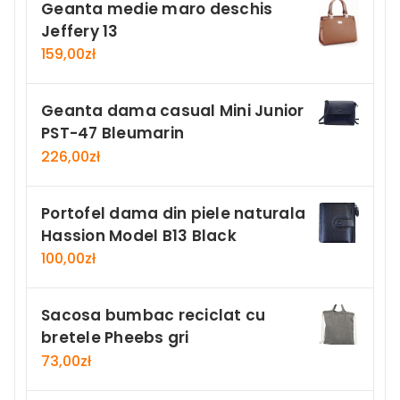
Geanta medie maro deschis
Jeffery 13
159,00
zł
Geanta dama casual Mini Junior
PST-47 Bleumarin
226,00
zł
Portofel dama din piele naturala
Hassion Model B13 Black
100,00
zł
Sacosa bumbac reciclat cu
bretele Pheebs gri
73,00
zł