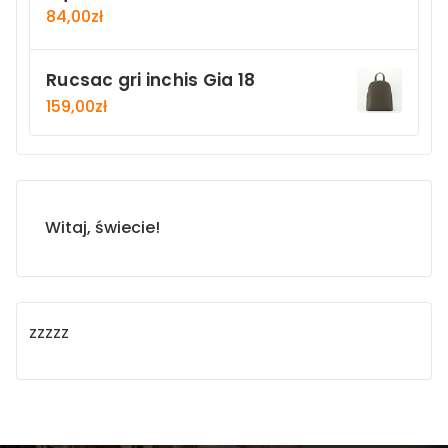
84,00
zł
Rucsac gri inchis Gia 18
159,00
zł
Witaj, świecie!
zzzzz