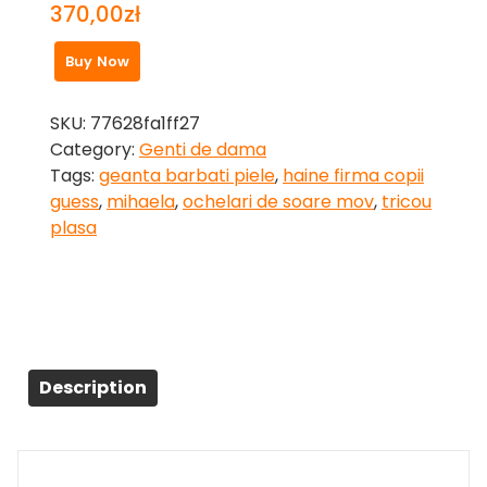
370,00
zł
Buy Now
SKU:
77628fa1ff27
Category:
Genti de dama
Tags:
geanta barbati piele
,
haine firma copii
guess
,
mihaela
,
ochelari de soare mov
,
tricou
plasa
Description