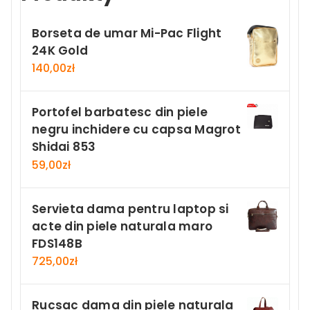
Borseta de umar Mi-Pac Flight
24K Gold
140,00
zł
Portofel barbatesc din piele
negru inchidere cu capsa Magrot
Shidai 853
59,00
zł
Servieta dama pentru laptop si
acte din piele naturala maro
FDS148B
725,00
zł
Rucsac dama din piele naturala