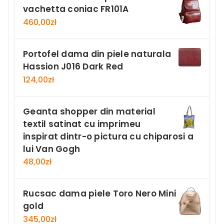
vachetta coniac FR101A
460,00
zł
Portofel dama din piele naturala
Hassion J016 Dark Red
124,00
zł
Geanta shopper din material
textil satinat cu imprimeu
inspirat dintr-o pictura cu chiparosi a
lui Van Gogh
48,00
zł
Rucsac dama piele Toro Nero Mini
gold
345,00
zł