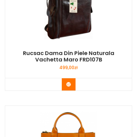
Rucsac Dama Din Piele Naturala
Vachetta Maro FRD107B
499,00
zł
Buy Now