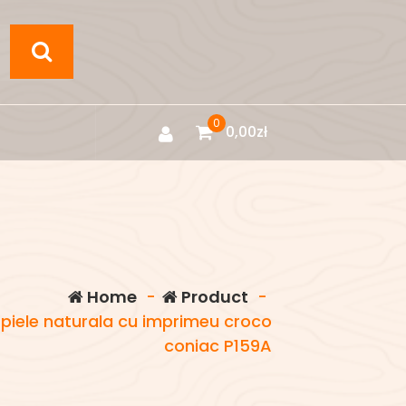
0
0,00
zł
Home
-
Product
-
piele naturala cu imprimeu croco
coniac P159A