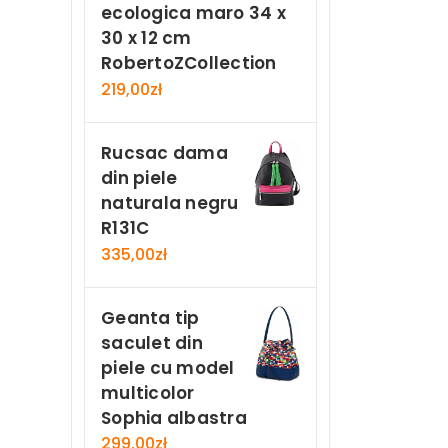
ecologica maro 34 x
30 x 12 cm
RobertoZCollection
219,00
zł
Rucsac dama
din piele
naturala negru
R131C
335,00
zł
Geanta tip
saculet din
piele cu model
multicolor
Sophia albastra
299,00
zł