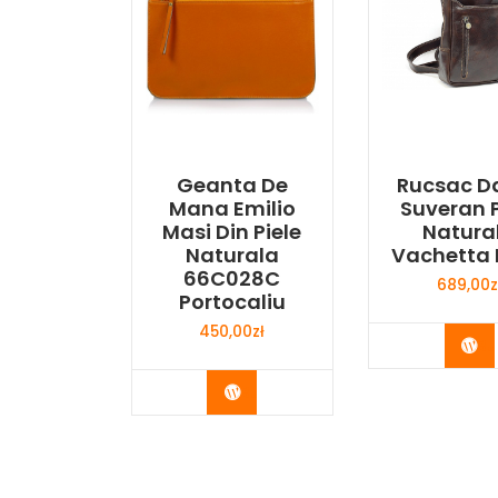
Geanta De
Rucsac 
Mana Emilio
Suveran P
Masi Din Piele
Natura
Naturala
Vachetta
66C028C
689,00
z
Portocaliu
450,00
zł
Bu
Buy Now