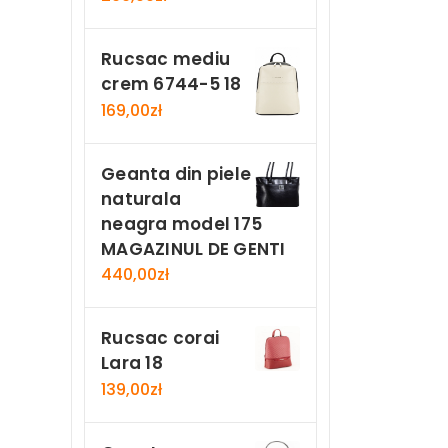
Rucsac mediu
crem 6744-5 18
169,00
zł
Geanta din piele
naturala
neagra model 175
MAGAZINUL DE GENTI
440,00
zł
Rucsac corai
Lara 18
139,00
zł