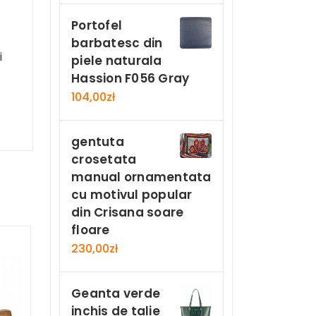
Portofel
barbatesc din
i
piele naturala
Hassion F056 Gray
104,00
zł
gentuta
crosetata
manual ornamentata
cu motivul popular
din Crisana soare
floare
230,00
zł
Geanta verde
inchis de talie