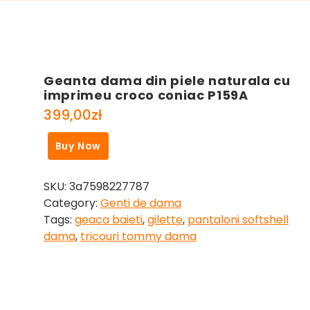
Geanta dama din piele naturala cu
imprimeu croco coniac P159A
399,00
zł
Buy Now
SKU:
3a7598227787
Category:
Genti de dama
Tags:
geaca baieti
,
gilette
,
pantaloni softshell
dama
,
tricouri tommy dama