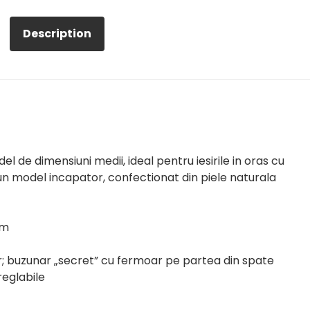
Description
l de dimensiuni medii, ideal pentru iesirile in oras cu
te un model incapator, confectionat din piele naturala
cm
; buzunar „secret” cu fermoar pe partea din spate
eglabile