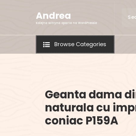
Skip
to
Andrea
content
Kolejna witryna oparta na WordPressie
Browse Categories
Geanta dama din
naturala cu imp
coniac P159A