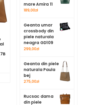
mare Amira 11
189,00
zł
Geanta umar
crossbody din
piele naturala
e
neagra GD109
al
299,00
zł
27B
Geanta din piele
naturala Paula
bej
Now
275,00
zł
Rucsac dama
din piele