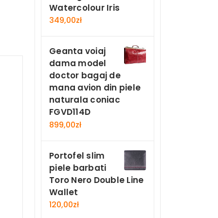
Watercolour Iris
349,00
zł
Geanta voiaj
dama model
doctor bagaj de
mana avion din piele
naturala coniac
FGVD114D
899,00
zł
Portofel slim
piele barbati
Toro Nero Double Line
Wallet
120,00
zł