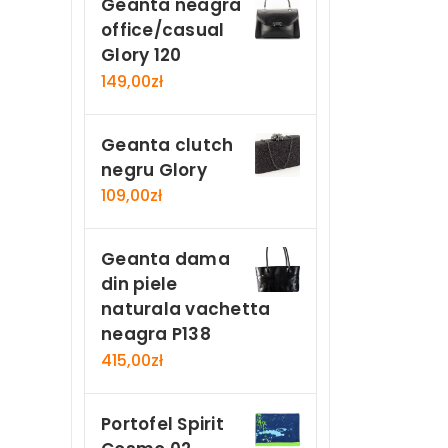
Geanta neagra
office/casual
Glory 120
149,00
zł
Geanta clutch
negru Glory
109,00
zł
Geanta dama
din piele
naturala vachetta
neagra P138
415,00
zł
Portofel Spirit