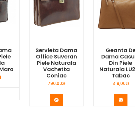
Dama
Servieta Dama
Geanta D
iele
Office Suveran
Dama Casu
la
Piele Naturala
Din Piele
 Maro
Vachetta
Naturala LU
Coniac
Tabac
ł
790,00
zł
319,00
zł
y Now
Buy Now
Buy 