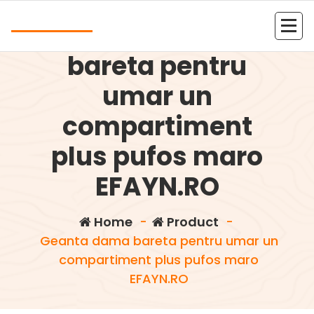
Skip
Andrea
to
Geanta dama
content
Kolejna witryna oparta na WordPressie
bareta pentru
umar un
compartiment
plus pufos maro
EFAYN.RO
Home
-
Product
-
Geanta dama bareta pentru umar un
compartiment plus pufos maro
EFAYN.RO