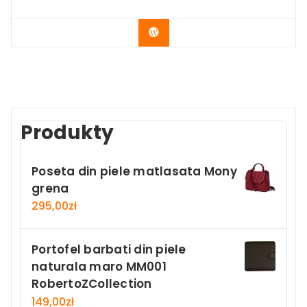
Buy Now
Produkty
Poseta din piele matlasata Mony
grena
295,00
zł
Portofel barbati din piele
naturala maro MM001
RobertoZCollection
149,00
zł