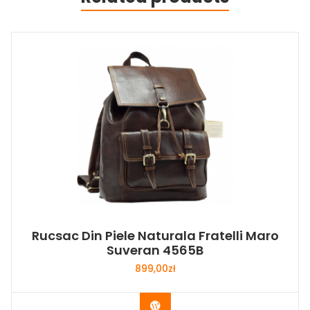
Rucsac Din Piele Naturala Fratelli Maro
Suveran 4565B
899,00
zł
Buy Now