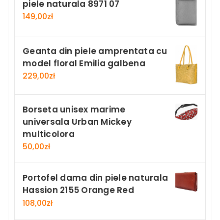
piele naturala 8971 07
149,00
zł
Geanta din piele amprentata cu
model floral Emilia galbena
229,00
zł
Borseta unisex marime
universala Urban Mickey
multicolora
50,00
zł
Portofel dama din piele naturala
Hassion 2155 Orange Red
108,00
zł