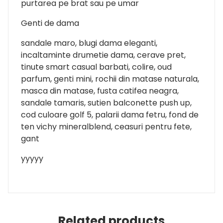
purtarea pe brat sau pe umar
Genti de dama
sandale maro, blugi dama eleganti,
incaltaminte drumetie dama, cerave pret,
tinute smart casual barbati, colire, oud
parfum, genti mini, rochii din matase naturala,
masca din matase, fusta catifea neagra,
sandale tamaris, sutien balconette push up,
cod culoare golf 5, palarii dama fetru, fond de
ten vichy mineralblend, ceasuri pentru fete,
gant
yyyyy
Related products