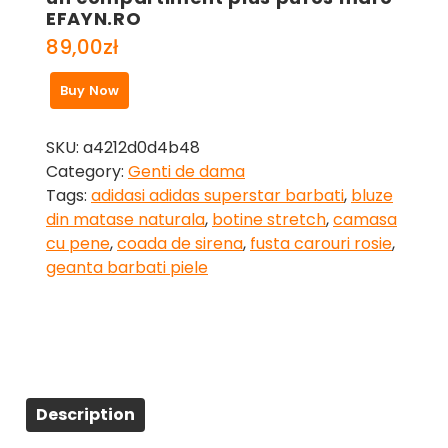
EFAYN.RO
89,00
zł
Buy Now
SKU:
a4212d0d4b48
Category:
Genti de dama
Tags:
adidasi adidas superstar barbati
,
bluze
din matase naturala
,
botine stretch
,
camasa
cu pene
,
coada de sirena
,
fusta carouri rosie
,
geanta barbati piele
Description