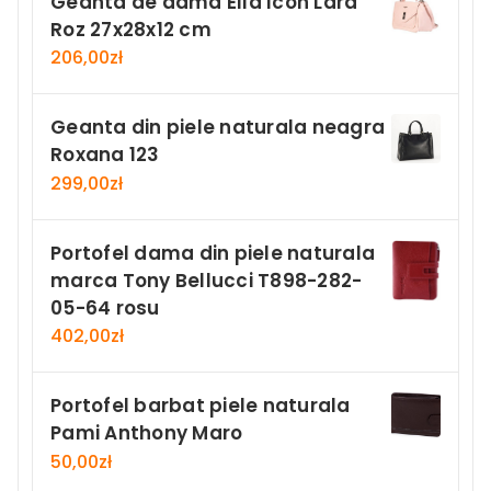
Geanta de dama Ella Icon Lara
Roz 27x28x12 cm
206,00
zł
Geanta din piele naturala neagra
Roxana 123
299,00
zł
Portofel dama din piele naturala
marca Tony Bellucci T898-282-
05-64 rosu
402,00
zł
Portofel barbat piele naturala
Pami Anthony Maro
50,00
zł