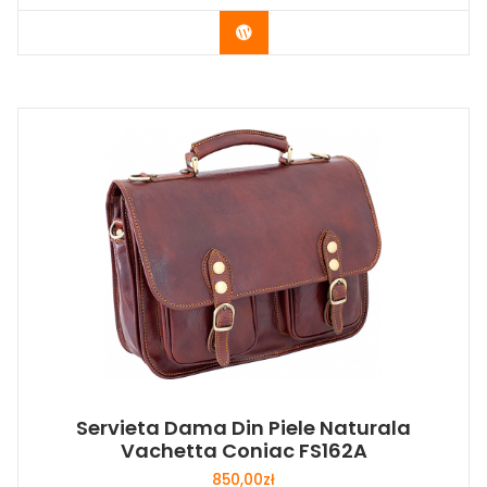
Buy Now
Servieta Dama Din Piele Naturala
Vachetta Coniac FS162A
850,00
zł