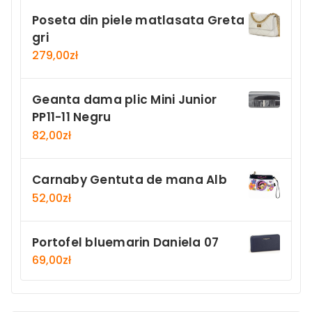
Poseta din piele matlasata Greta
gri
279,00
zł
Geanta dama plic Mini Junior
PP11-11 Negru
82,00
zł
Carnaby Gentuta de mana Alb
52,00
zł
Portofel bluemarin Daniela 07
69,00
zł