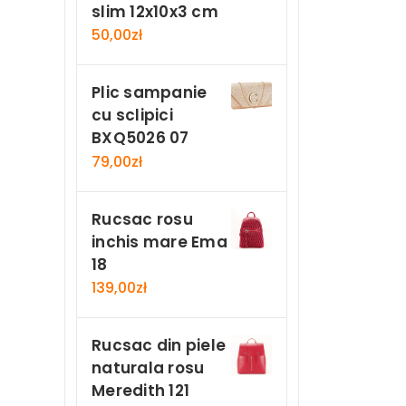
slim 12x10x3 cm
50,00
zł
Plic sampanie
cu sclipici
BXQ5026 07
79,00
zł
Rucsac rosu
inchis mare Ema
18
139,00
zł
Rucsac din piele
naturala rosu
Meredith 121