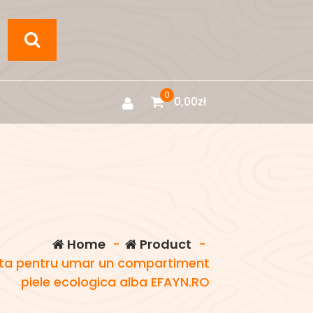
0
0,00
zł
Home
-
Product
-
a pentru umar un compartiment
piele ecologica alba EFAYN.RO