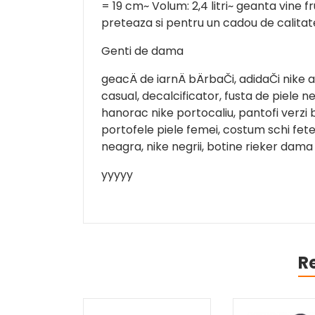
= 19 cm~ Volum: 2,4 litri~ geanta vine 
preteaza si pentru un cadou de calit
Genti de dama
geacÄ de iarnÄ bÄrbaČi, adidaČi nike 
casual, decalcificator, fusta de piele n
hanorac nike portocaliu, pantofi verzi b
portofele piele femei, costum schi fete
neagra, nike negrii, botine rieker dama
yyyyy
R