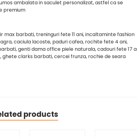
frumos ambalata in saculet personalizat, astfel ca se
ate premium
air max barbati, treninguri fete 11 ani, incaltaminte fashion
eagra, caciula lacoste, paduri cafea, rochite fete 4 ani,
arbati, genti dama office piele naturala, cadouri fete 17 an
, ghete clarks barbati, cercei frunza, rochie de seara
elated products