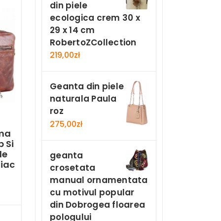
din piele
ecologica crem 30 x
29 x 14 cm
RobertoZCollection
219,00
zł
Geanta din piele
naturala Paula
roz
275,00
zł
ama
 Si
le
geanta
iac
crosetata
manual ornamentata
cu motivul popular
din Dobrogea floarea
Now
pologului