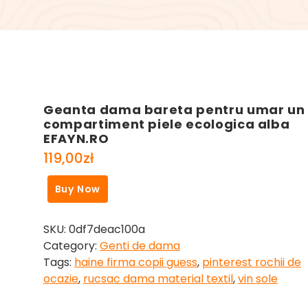
Geanta dama bareta pentru umar un
compartiment piele ecologica alba
EFAYN.RO
119,00
zł
Buy Now
SKU:
0df7deac100a
Category:
Genti de dama
Tags:
haine firma copii guess
,
pinterest rochii de
ocazie
,
rucsac dama material textil
,
vin sole