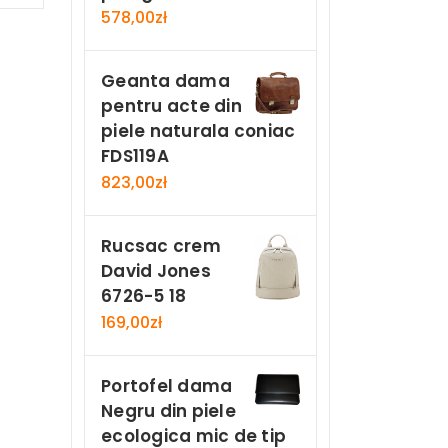
578,00
zł
Geanta dama
pentru acte din
piele naturala coniac
FDS119A
823,00
zł
Rucsac crem
David Jones
6726-5 18
169,00
zł
Portofel dama
Negru din piele
ecologica mic de tip