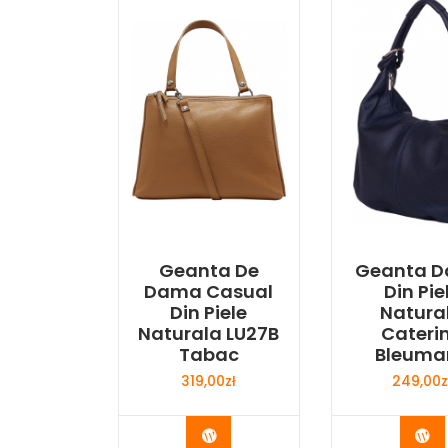
Geanta De
Geanta 
Dama Casual
Din Pie
Din Piele
Natura
Naturala LU27B
Cateri
Tabac
Bleuma
319,00
zł
249,00
z
Buy Now
Bu