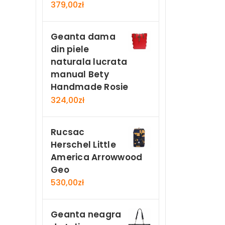
379,00
zł
Geanta dama
din piele
naturala lucrata
manual Bety
Handmade Rosie
324,00
zł
Rucsac
Herschel Little
America Arrowwood
Geo
530,00
zł
Geanta neagra