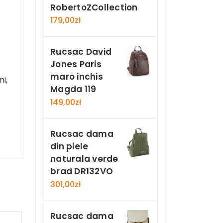
RobertoZCollection
179,00
zł
Rucsac David
Jones Paris
maro inchis
i,
Magda 119
149,00
zł
Rucsac dama
din piele
naturala verde
brad DR132VO
301,00
zł
Rucsac dama