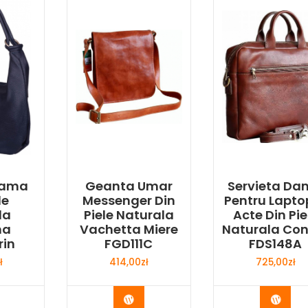
Dama
Geanta Umar
Servieta D
le
Messenger Din
Pentru Laptop
la
Piele Naturala
Acte Din Pie
na
Vachetta Miere
Naturala Con
rin
FGD111C
FDS148A
ł
414,00
zł
725,00
zł
y Now
Buy Now
Buy 