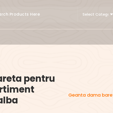
reta pentru
rtiment
Geanta dama baret
alba