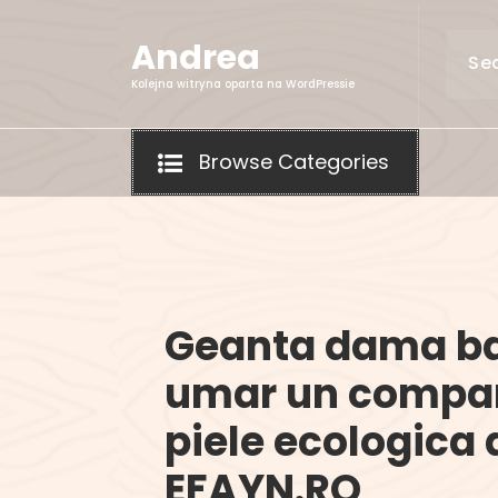
Skip
to
Andrea
content
Kolejna witryna oparta na WordPressie
Browse Categories
Geanta dama ba
umar un compa
piele ecologica 
EFAYN.RO