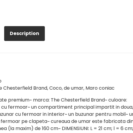
Description
o
e Chesterfield Brand, Coco, de umar, Maro coniac
itate premium~ marca: The Chesterfield Brand~ culoare:
e cu fermoar~ un compartiment principal impartit in doua
zunar cu fermoar in interior~ un buzunar pentru mobil~ u
 fermoar pe clapeta~ cureaua de umar este fabricata di
imea (la maxim) de 160 cm~ DIMENSIUNI: L = 21 cm; l = 6 cm